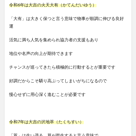
令和6年は大吉の火天大有（かてんだいゆう）
「大有」は大きく保つと言う意味で物事が順調に伸びる良好
運
活気に満ち人気を集められ協力者の支援もあり
地位や名声の向上が期待できます
チャンスが巡ってきたら積極的に行動するとが重要です
好調だからこそ驕り高ぶってしまいがちになるので
慢心せずに用心深く進むことが必要です
令和7年は大吉の沢地萃（たくちすい）
「萃」は生い茂る、草が群生すると言う意味で