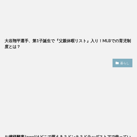
大谷翔平選手、第1子誕生で『父親休暇リスト』入り！MLBでの育児制
度とは？
暮らし
お嬢様酵素Jewelはどこで買える？ドンキ？ドラッグストアで売ってい