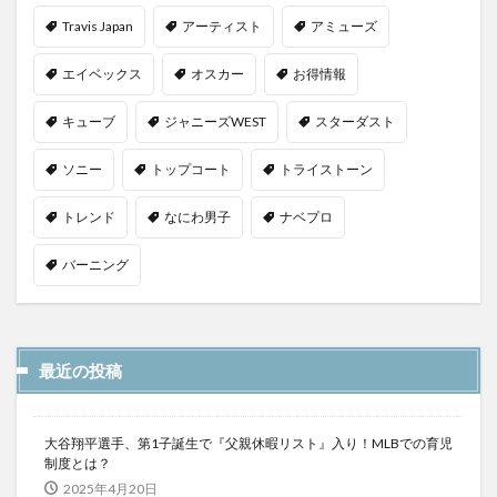
Travis Japan
アーティスト
アミューズ
エイベックス
オスカー
お得情報
キューブ
ジャニーズWEST
スターダスト
ソニー
トップコート
トライストーン
トレンド
なにわ男子
ナベプロ
バーニング
最近の投稿
大谷翔平選手、第1子誕生で『父親休暇リスト』入り！MLBでの育児
制度とは？
2025年4月20日