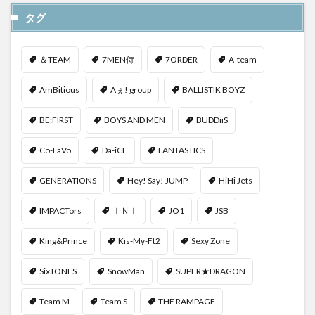
タグ
＆TEAM
7MEN侍
7ORDER
A-team
AmBitious
Aぇ! group
BALLISTIK BOYZ
BE:FIRST
BOYS AND MEN
BUDDiiS
Co-LaVo
Da-iCE
FANTASTICS
GENERATIONS
Hey! Say! JUMP
HiHi Jets
IMPACTors
ＩＮＩ
JO1
JSB
King&Prince
Kis-My-Ft2
Sexy Zone
SixTONES
SnowMan
SUPER★DRAGON
Team M
Team S
THE RAMPAGE