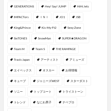
GENERATIONS
Hey! Say! JUMP
HiHi Jets
IMPACTors
ＩＮＩ
JO1
JSB
King&Prince
Kis-My-Ft2
Sexy Zone
SixTONES
SnowMan
SUPER★DRAGON
Team M
Team S
THE RAMPAGE
Travis Japan
アーティスト
アミューズ
エイベックス
オスカー
お得情報
キューブ
ジャニーズWEST
スターダスト
ソニー
トップコート
トライストーン
トレンド
なにわ男子
ナベプロ