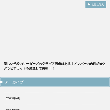
女性芸能人
新しい学校のリーダーズのグラビア画像はある？メンバーの自己紹介と
グラビアカットを厳選して掲載！！
アーカイブ
2025年4月