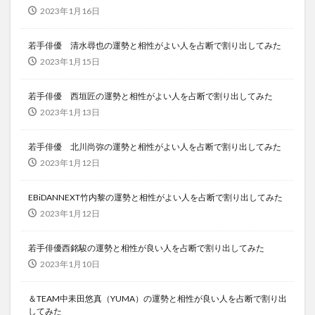
2023年1月16日
若手俳優 清水尋也の運勢と相性がよい人を占断で割り出してみた
2023年1月15日
若手俳優 西垣匠の運勢と相性がよい人を占断で割り出してみた
2023年1月13日
若手俳優 北川尚弥の運勢と相性がよい人を占断で割り出してみた
2023年1月12日
EBiDANNEXT竹内黎の運勢と相性がよい人を占断で割り出してみた
2023年1月12日
若手俳優西銘駿の運勢と相性が良い人を占断で割り出してみた
2023年1月10日
＆TEAM中耒田悠真（YUMA）の運勢と相性が良い人を占断で割り出
してみた