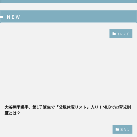
ＮＥＷ
トレンド
大谷翔平選手、第1子誕生で『父親休暇リスト』入り！MLBでの育児制
度とは？
暮らし