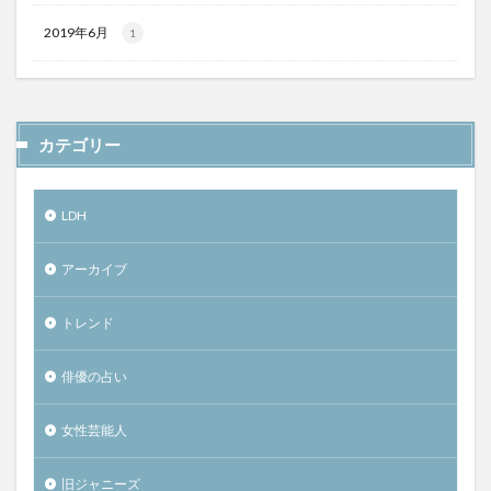
2019年6月
1
カテゴリー
LDH
アーカイブ
トレンド
俳優の占い
女性芸能人
旧ジャニーズ