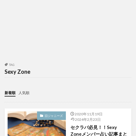
TAG
Sexy Zone
新着順
人気順
2020年11月19日
旧ジャニーズ
2024年2月23日
セクラバ必見！！Sexy
Zoneメンバー占い記事まと