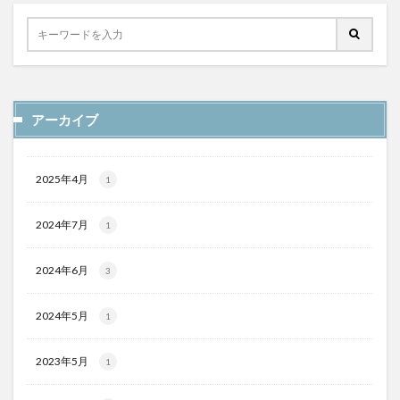
アーカイブ
2025年4月
1
2024年7月
1
2024年6月
3
2024年5月
1
2023年5月
1