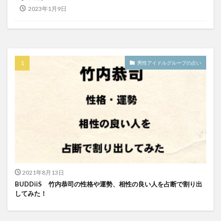
2023年1月9日
男性アイドルグループの占い
2021年8月13日
BUDDiiS 竹内恭司の性格や運勢、相性の良い人を占断で割り出
してみた！