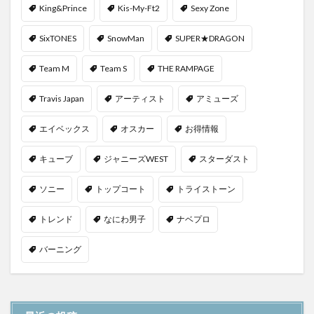
King&Prince
Kis-My-Ft2
Sexy Zone
SixTONES
SnowMan
SUPER★DRAGON
Team M
Team S
THE RAMPAGE
Travis Japan
アーティスト
アミューズ
エイベックス
オスカー
お得情報
キューブ
ジャニーズWEST
スターダスト
ソニー
トップコート
トライストーン
トレンド
なにわ男子
ナベプロ
バーニング