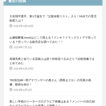
最近の投稿
大谷翔平選手、第1子誕生で『父親休暇リスト』入り！MLBでの育児
制度とは？
2025年4月20日
お嬢様酵素Jewelはどこで買える？ドンキ？ドラッグストアで売って
いる？売っている販売店を調べてみた！！
2024年7月1日
高畑充希と似ている芸能人は誰？杉咲花？丘みどり？比較画像でま
とめてみた
2024年6月29日
TBS安住紳一郎アナウンサーの奥さん（西島まどか）の写真や画
像、動画を紹介！
2024年6月3日
新しい学校のリーダーズのグラビア画像はある？メンバーの自己紹
介とグラビアカットを厳選して掲載！！