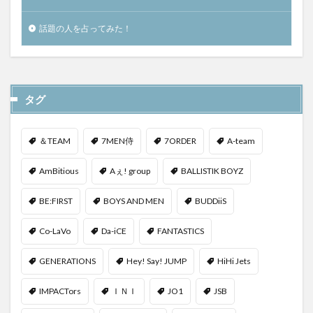
話題の人を占ってみた！
タグ
＆TEAM
7MEN侍
7ORDER
A-team
AmBitious
Aぇ! group
BALLISTIK BOYZ
BE:FIRST
BOYS AND MEN
BUDDiiS
Co-LaVo
Da-iCE
FANTASTICS
GENERATIONS
Hey! Say! JUMP
HiHi Jets
IMPACTors
ＩＮＩ
JO1
JSB