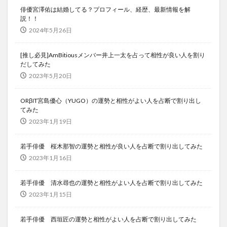
俳優宮澤佑は結婚してる？プロフィール、経歴、最新情報を解
説！！
2024年5月26日
[推し必見]AmBitiousメンバー井上一太を占って相性が良い人を割り
だしてみた
2023年5月20日
ORβIT宮島優心（YUGO）の運勢と相性がよい人を占断で割り出し
てみた
2023年1月19日
若手俳優 桜木那智の運勢と相性が良い人を占断で割り出してみた
2023年1月16日
若手俳優 清水尋也の運勢と相性がよい人を占断で割り出してみた
2023年1月15日
若手俳優 西垣匠の運勢と相性がよい人を占断で割り出してみた