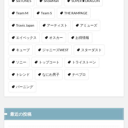
SixTONES
SnowMan
SUPER★DRAGON
Team M
Team S
THE RAMPAGE
Travis Japan
アーティスト
アミューズ
エイベックス
オスカー
お得情報
キューブ
ジャニーズWEST
スターダスト
ソニー
トップコート
トライストーン
トレンド
なにわ男子
ナベプロ
バーニング
最近の投稿