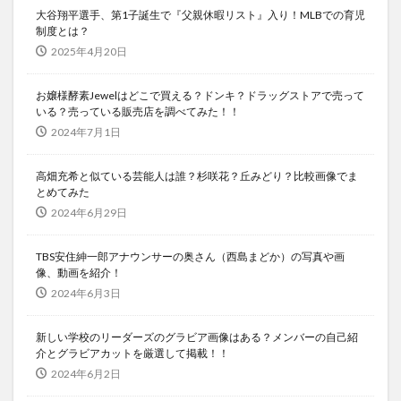
大谷翔平選手、第1子誕生で『父親休暇リスト』入り！MLBでの育児
制度とは？
2025年4月20日
お嬢様酵素Jewelはどこで買える？ドンキ？ドラッグストアで売って
いる？売っている販売店を調べてみた！！
2024年7月1日
高畑充希と似ている芸能人は誰？杉咲花？丘みどり？比較画像でま
とめてみた
2024年6月29日
TBS安住紳一郎アナウンサーの奥さん（西島まどか）の写真や画
像、動画を紹介！
2024年6月3日
新しい学校のリーダーズのグラビア画像はある？メンバーの自己紹
介とグラビアカットを厳選して掲載！！
2024年6月2日