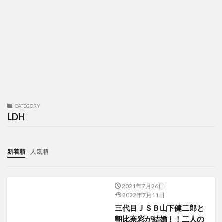
CATEGORY
LDH
新着順
人気順
2021年7月26日
2022年7月11日
三代目ＪＳＢ山下健二郎と
朝比奈彩が結婚！！二人の