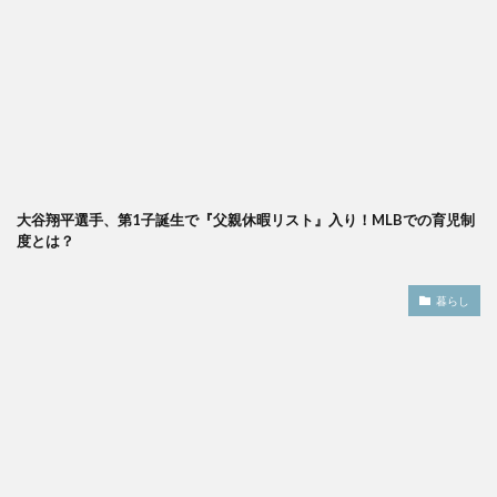
大谷翔平選手、第1子誕生で『父親休暇リスト』入り！MLBでの育児制
度とは？
暮らし