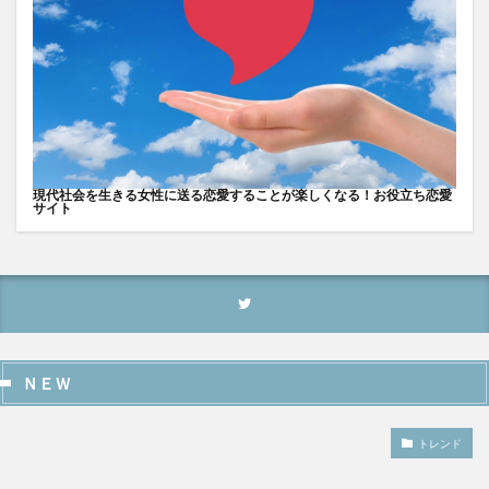
現代社会を生きる女性に送る恋愛することが楽しくなる！お役立ち恋愛
サイト
ＮＥＷ
トレンド