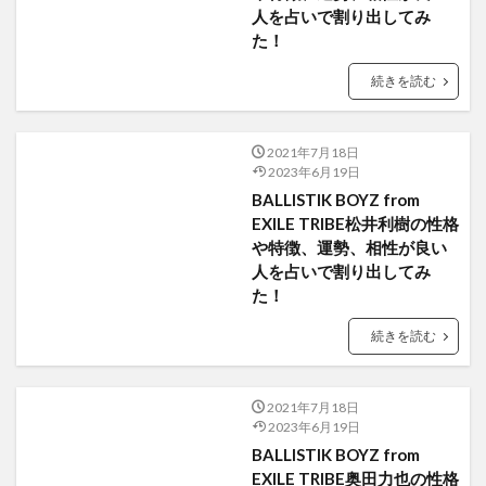
人を占いで割り出してみ
た！
続きを読む
2021年7月18日
2023年6月19日
BALLISTIK BOYZ from
EXILE TRIBE松井利樹の性格
や特徴、運勢、相性が良い
人を占いで割り出してみ
た！
続きを読む
2021年7月18日
2023年6月19日
BALLISTIK BOYZ from
EXILE TRIBE奥田力也の性格