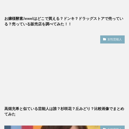
お嬢様酵素Jewelはどこで買える？ドンキ？ドラッグストアで売ってい
る？売っている販売店を調べてみた！！
女性芸能人
高畑充希と似ている芸能人は誰？杉咲花？丘みどり？比較画像でまとめ
てみた