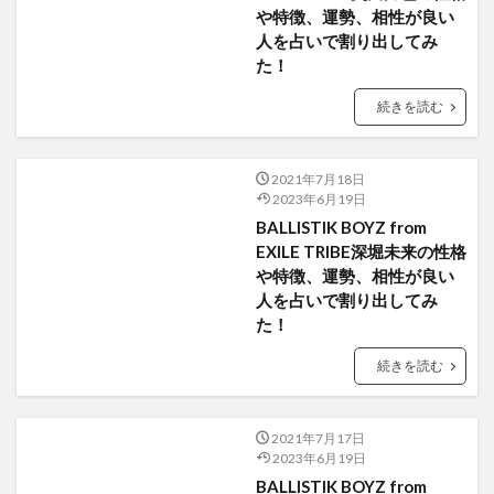
や特徴、運勢、相性が良い
人を占いで割り出してみ
た！
続きを読む
2021年7月18日
2023年6月19日
BALLISTIK BOYZ from
EXILE TRIBE深堀未来の性格
や特徴、運勢、相性が良い
人を占いで割り出してみ
た！
続きを読む
2021年7月17日
2023年6月19日
BALLISTIK BOYZ from