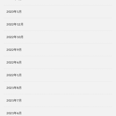
2023年1月
2022年12月
2022年10月
2022年9月
2022年6月
2022年1月
2021年8月
2021年7月
2021年6月