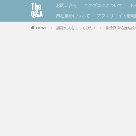
The
お問い合せ
このブログについて
ホ
Q&A
四柱推命について
アフィリエイト情報
HOME
話題の人を占ってみた！
俳優宮澤佑は結婚