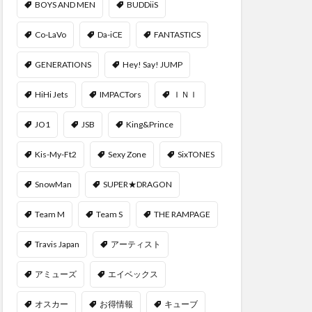
BOYS AND MEN
BUDDiiS
Co-LaVo
Da-iCE
FANTASTICS
GENERATIONS
Hey! Say! JUMP
HiHi Jets
IMPACTors
ＩＮＩ
JO1
JSB
King&Prince
Kis-My-Ft2
Sexy Zone
SixTONES
SnowMan
SUPER★DRAGON
Team M
Team S
THE RAMPAGE
Travis Japan
アーティスト
アミューズ
エイベックス
オスカー
お得情報
キューブ