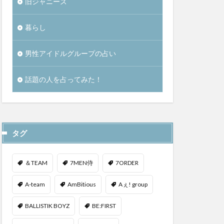
旧ジャニーズ
暮らし
男性アイドルグループの占い
話題の人を占ってみた！
タグ
＆TEAM
7MEN侍
7ORDER
A-team
AmBitious
Aぇ! group
BALLISTIK BOYZ
BE:FIRST