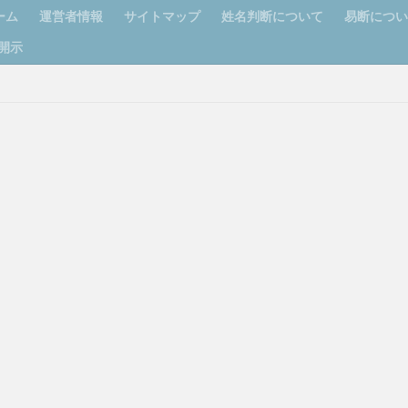
ーム
運営者情報
サイトマップ
姓名判断について
易断につ
開示