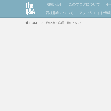
The
お問い合せ
このブログについて
ホ
Q&A
四柱推命について
アフィリエイト情報
HOME
数秘術・宿曜占術について