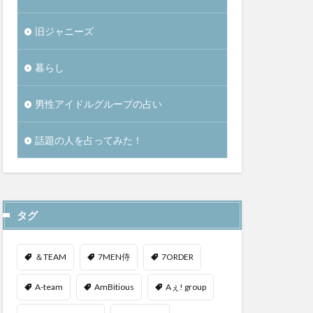
旧ジャニーズ
暮らし
男性アイドルグループの占い
話題の人を占ってみた！
タグ
＆TEAM
7MEN侍
7ORDER
A-team
AmBitious
Aぇ! group