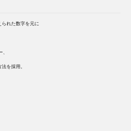
えられた数字を元に
ー、
方法を採用。