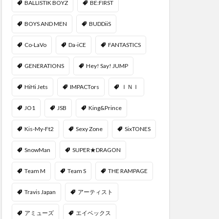
BALLISTIK BOYZ
BE:FIRST
BOYS AND MEN
BUDDiiS
Co-LaVo
Da-iCE
FANTASTICS
GENERATIONS
Hey! Say! JUMP
HiHi Jets
IMPACTors
ＩＮＩ
JO1
JSB
King&Prince
Kis-My-Ft2
Sexy Zone
SixTONES
SnowMan
SUPER★DRAGON
Team M
Team S
THE RAMPAGE
Travis Japan
アーティスト
アミューズ
エイベックス