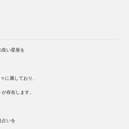
の良い星座を
別々に属しており、
トが存在します。
性占いを