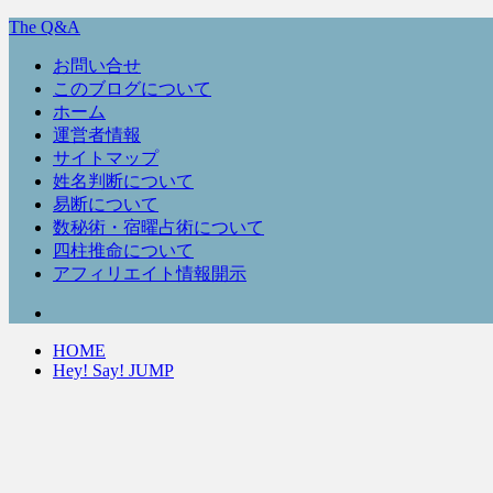
The Q&A
お問い合せ
このブログについて
ホーム
運営者情報
サイトマップ
姓名判断について
易断について
数秘術・宿曜占術について
四柱推命について
アフィリエイト情報開示
HOME
Hey! Say! JUMP