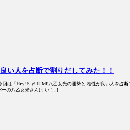
と相性が良い人を占断で割りだしてみた！！
は「Hey! Say! JUMP八乙女光の運勢と 相性が良い人
バーの八乙女光さんは い […]