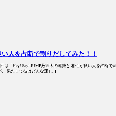
相性が良い人を占断で割りだしてみた！！
は「Hey! Say! JUMP薮宏太の運勢と 相性が良い人を
が、 果たして彼はどんな運 […]