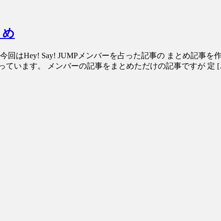
とめ
回はHey! Say! JUMPメンバーを占った記事の まとめ記
ています。 メンバーの記事をまとめただけの記事ですが 定 [