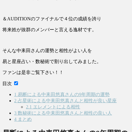
＆AUDITIONのファイナルで４位の成績を誇り
将来姓が抜群のメンバーと言える逸材です。
そんな中耒田さんの運勢と相性がよい人を
易と星座占い・数秘術で割り出してみました。
ファンは是非ご覧下さい！！
目次
1
易断による中耒田悠真さんの9年周期の運勢
2
占星術による中耒田悠真さんと相性が良い星座
2.1
エレメントによる相性
3
数秘術による中耒田悠真さんと相性の良い人
4
まとめ