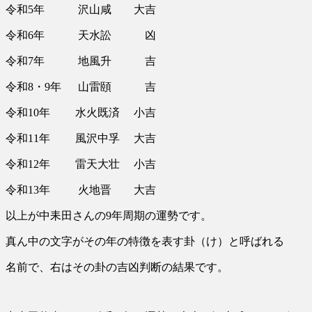
令和5年 沢山咸 大吉
令和6年 天水訟 凶
令和7年 地風升 吉
令和8・9年 山雷頤 吉
令和10年 水火既済 小吉
令和11年 風沢中孚 大吉
令和12年 雷天大壮 小吉
令和13年 火地晋 大吉
以上が中耒田さんの9年周期の運勢です。
真ん中の文字がその年の特徴を表す卦（け）と呼ばれる
名前で、右はその卦の吉凶判断の結果です。