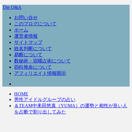
The Q&A
お問い合せ
このブログについて
ホーム
運営者情報
サイトマップ
姓名判断について
易断について
数秘術・宿曜占術について
四柱推命について
アフィリエイト情報開示
HOME
男性アイドルグループの占い
＆TEAM中耒田悠真（YUMA）の運勢と相性が良い人
を占断で割り出してみた