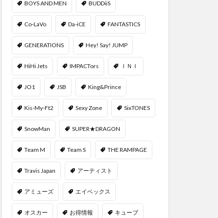
BOYS AND MEN
BUDDiiS
Co-LaVo
Da-iCE
FANTASTICS
GENERATIONS
Hey! Say! JUMP
HiHi Jets
IMPACTors
ＩＮＩ
JO1
JSB
King&Prince
Kis-My-Ft2
Sexy Zone
SixTONES
SnowMan
SUPER★DRAGON
Team M
Team S
THE RAMPAGE
Travis Japan
アーティスト
アミューズ
エイベックス
オスカー
お得情報
キューブ