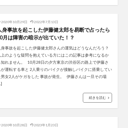
2020年10月29日
2022年7月13日
人身事故を起こした伊藤健太郎を易断で占ったら
10月は障害の暗示が出ていた！？
人身事故を起こした伊藤健太郎さんの運気はどうなんだろう？
以上のような疑問を抱えている方にはこの記事は参考になるか
も知れません。 10月28日の夕方東京の渋谷区の路上で伊藤さ
んが運転する車と 2人乗りのバイクが接触しバイクに搭乗してい
た男女2人がケガをした 事故が発生。 伊藤さんは一旦その場
…]
続きを読む
2020年10月28日
2023年1月23日