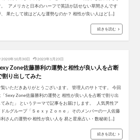
す。 アメリカと日本のハーフで英語が話せない草間さんです
が、 果たして彼はどんな運勢なのか？ 相性が良い人はど […]
続きを読む
2020年10月30日
2023年1月23日
Sexy Zone佐藤勝利の運勢と相性が良い人を占断
で割り出してみた
ご覧いただきありがとうございます。 管理人のサトです。 今回
は「Sexy Zone佐藤勝利の運勢と 相性が良い人を占断で割り出
してみた」 というテーマで記事をお届けします。 人気男性ア
イドルグループ「ＳｅｘｙＺｏｎｅ」 そのメンバーの一人佐藤
勝利さんの運勢や 相性が良い人を 易と星座占い・数秘術 […]
続きを読む