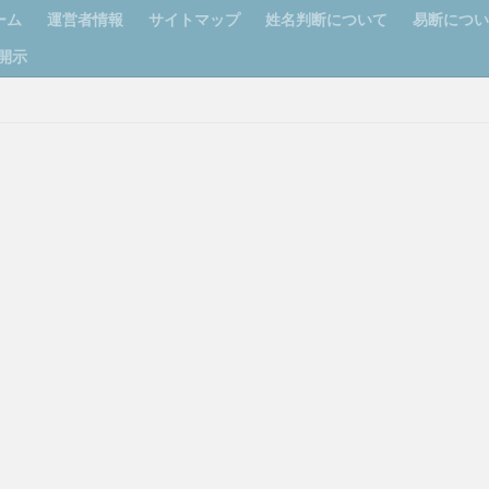
ーム
運営者情報
サイトマップ
姓名判断について
易断につ
開示