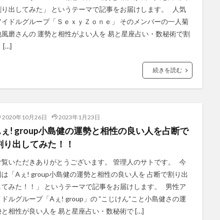
割り出してみた」 というテーマで記事をお届けします。 人気
アイドルグループ「ＳｅｘｙＺｏｎｅ」 そのメンバーの一人菊
池風磨さんの 運勢と相性がよい人を 易と星座占い・数秘術で割
 […]
続きを読む
2020年10月26日
2023年1月23日
Aぇ! group小島健の運勢と相性の良い人を占断で
割り出してみた！！
ご覧いただきありがとうございます。 管理人のサトです。 今
回は「Aぇ! group小島健の運勢と相性の良い人を 占断で割り出
してみた！！」 というテーマで記事をお届けします。 男性ア
イドルグループ「Aぇ! group」の ”こじけん”こと小島健さの運
勢と相性が良い人を 易と星座占い・数秘術で […]