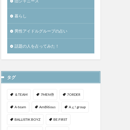
旧ジャニーズ
暮らし
男性アイドルグループの占い
話題の人を占ってみた！
タグ
＆TEAM
7MEN侍
7ORDER
A-team
AmBitious
Aぇ! group
BALLISTIK BOYZ
BE:FIRST