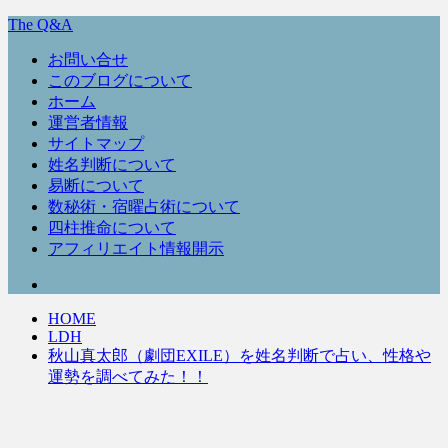
The Q&A
お問い合せ
このブログについて
ホーム
運営者情報
サイトマップ
姓名判断について
易断について
数秘術・宿曜占術について
四柱推命について
アフィリエイト情報開示
HOME
LDH
秋山真太郎（劇団EXILE）を姓名判断で占い、性格や
運勢を調べてみた！！