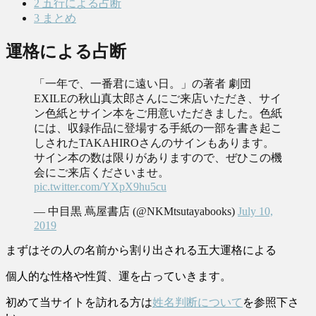
2
五行による占断
3
まとめ
運格による占断
「一年で、一番君に遠い日。」の著者 劇団
EXILEの秋山真太郎さんにご来店いただき、サイ
ン色紙とサイン本をご用意いただきました。色紙
には、収録作品に登場する手紙の一部を書き起こ
しされたTAKAHIROさんのサインもあります。
サイン本の数は限りがありますので、ぜひこの機
会にご来店くださいませ。
pic.twitter.com/YXpX9hu5cu
— 中目黒 蔦屋書店 (@NKMtsutayabooks)
July 10,
2019
まずはその人の名前から割り出される五大運格による
個人的な性格や性質、運を占っていきます。
初めて当サイトを訪れる方は
姓名判断について
を参照下さ