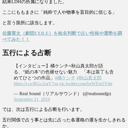
結果LDHの所属になりました。
ここにももまさに
「
純粋で人や物事を盲目的に信じる」
と言う箇所に該当します。
佐藤寛太（劇団EXILE）を姓名判断で占い性格や運勢を調
べてみた！！
五行による占断
【インタビュー】橘ケンチ×秋山真太郎が語
る、“紙の本”の色褪せない魅力 「本は装丁も含
めてひとつの作品」
#橘ケンチ
#秋山真太郎
https://t.co/RGc2zaY7oa
pic.twitter.com/hzWEm5Yttn
— Real Sound（リアルサウンド） (@realsoundjp)
September 21, 2019
では、次は五行による占断を行います。
五行関係で占う事とは先に占った各運格の運を生かしきれる
か、