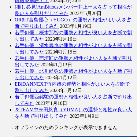
情報を解説！！
2024年5月26日
[推し必見]AmBitiousメンバー井上一太を占って相性が
良い人を割りだしてみた
2023年5月20日
ORβIT宮島優心（YUGO）の運勢と相性がよい人を占
断で割り出してみた
2023年1月19日
若手俳優 桜木那智の運勢と相性が良い人を占断で割
り出してみた
2023年1月16日
若手俳優 清水尋也の運勢と相性がよい人を占断で割
り出してみた
2023年1月15日
若手俳優 西垣匠の運勢と相性がよい人を占断で割り
出してみた
2023年1月13日
若手俳優 北川尚弥の運勢と相性がよい人を占断で割
り出してみた
2023年1月12日
EBiDANNEXT竹内黎の運勢と相性がよい人を占断で
割り出してみた
2023年1月12日
若手俳優西銘駿の運勢と相性が良い人を占断で割り出
してみた
2023年1月10日
＆TEAM中耒田悠真（YUMA）の運勢と相性が良い人
を占断で割り出してみた
2023年1月9日
オフラインのためランキングが表示できません