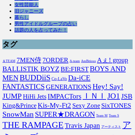
女性芸能人
旧ジャニーズ
暮らし
男性アイドルグループの占い
話題の人を占ってみた！
タグ
7MEN侍
7ORDER
Aぇ! group
＆TEAM
A-team
AmBitious
BOYS AND
BALLISTIK BOYZ
BE:FIRST
BUDDiiS
MEN
Da-iCE
Co-LaVo
FANTASTICS
Hey! Say!
GENERATIONS
ＩＮＩ
JO1
JUMP
IMPACTors
JSB
HiHi Jets
Kis-My-Ft2
SixTONES
King&Prince
Sexy Zone
SnowMan
SUPER★DRAGON
Team M
Team S
THE RAMPAGE
ア
Travis Japan
アーティスト