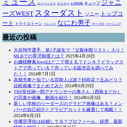
ミューズ
ジャニ
キューブ
エイベックス
オスカー
お得情報
スターダスト
ーズWEST
トップコ
ソニー
なにわ男子
ート
トライストーン
トレンド
ナベプロ
バーニング
最近の投稿
大谷翔平選手、第1子誕生で『父親休暇リスト』入り！
MLBでの育児制度とは？
2025年4月20日
お嬢様酵素Jewelはどこで買える？ドンキ？ドラッグス
トアで売っている？売っている販売店を調べてみ
た！！
2024年7月1日
高畑充希と似ている芸能人は誰？杉咲花？丘みどり？
比較画像でまとめてみた
2024年6月29日
TBS安住紳一郎アナウンサーの奥さん（西島まどか）
の写真や画像、動画を紹介！
2024年6月3日
新しい学校のリーダーズのグラビア画像はある？メン
バーの自己紹介とグラビアカットを厳選して掲載！！
2024年6月2日
俳優宮澤佑は結婚してる？プロフィール、経歴、最新