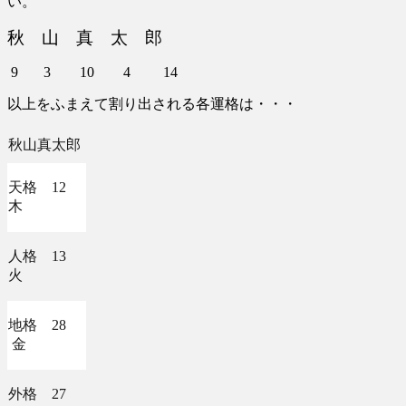
い。
秋 山 真 太 郎
9 3 10 4 14
以上をふまえて割り出される各運格は・・・
秋山真太郎
天格 12
木
人格 13
火
地格 28
金
外格 27