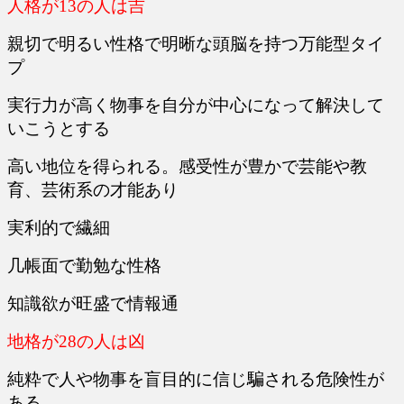
人格が13
の人は吉
親切で明るい性格で明晰な頭脳を持つ万能型タイ
プ
実行力が高く物事を自分が中心になって解決して
いこうとする
高い地位を得られる。感受性が豊かで芸能や教
育、芸術系の才能あり
実利的で繊細
几帳面で勤勉な性格
知識欲が旺盛で情報通
地格が28の人は凶
純粋で人や物事を盲目的に信じ騙される危険性が
ある