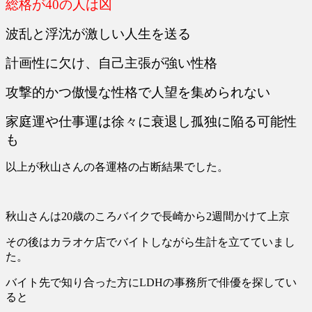
総格が40の人は凶
波乱と浮沈が激しい人生を送る
計画性に欠け、自己主張が強い性格
攻撃的かつ傲慢な性格で人望を集められない
家庭運や仕事運は徐々に衰退し孤独に陥る可能性
も
以上が秋山さんの各運格の占断結果でした。
秋山さんは20歳のころバイクで長崎から2週間かけて上京
その後はカラオケ店でバイトしながら生計を立てていまし
た。
バイト先で知り合った方にLDHの事務所で俳優を探してい
ると