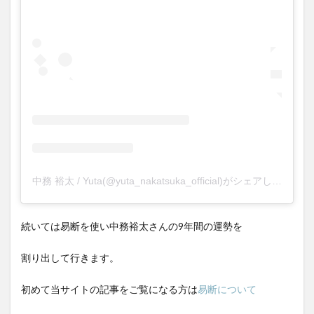
中務 裕太 / Yuta(@yuta_nakatsuka_official)がシェアした投稿
続いては易断を使い中務裕太さんの9年間の運勢を
割り出して行きます。
初めて当サイトの記事をご覧になる方は
易断について