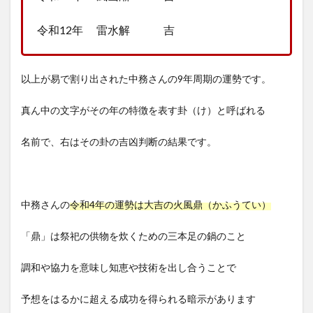
令和12年 雷水解 吉
以上が易で割り出された中務さんの9年周期の運勢です。
真ん中の文字がその年の特徴を表す卦（け）と呼ばれる
名前で、右はその卦の吉凶判断の結果です。
中務さんの
令和4年の運勢は大吉の火風鼎（かふうてい）
「鼎」は祭祀の供物を炊くための三本足の鍋のこと
調和や協力を意味し知恵や技術を出し合うことで
予想をはるかに超える成功を得られる暗示があります