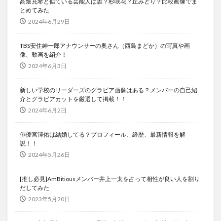
高畑充希と似ている芸能人は誰？杉咲花？丘みどり？比較画像でま
とめてみた
2024年6月29日
TBS安住紳一郎アナウンサーの奥さん（西島まどか）の写真や画
像、動画を紹介！
2024年6月3日
新しい学校のリーダーズのグラビア画像はある？メンバーの自己紹
介とグラビアカットを厳選して掲載！！
2024年6月2日
俳優宮澤佑は結婚してる？プロフィール、経歴、最新情報を解
説！！
2024年5月26日
[推し必見]AmBitiousメンバー井上一太を占って相性が良い人を割り
だしてみた
2023年5月20日