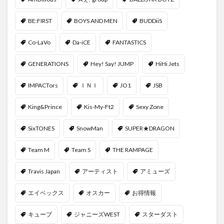
BE:FIRST
BOYS AND MEN
BUDDiiS
Co-LaVo
Da-iCE
FANTASTICS
GENERATIONS
Hey! Say! JUMP
HiHi Jets
IMPACTors
ＩＮＩ
JO1
JSB
King&Prince
Kis-My-Ft2
Sexy Zone
SixTONES
SnowMan
SUPER★DRAGON
Team M
Team S
THE RAMPAGE
Travis Japan
アーティスト
アミューズ
エイベックス
オスカー
お得情報
キューブ
ジャニーズWEST
スターダスト