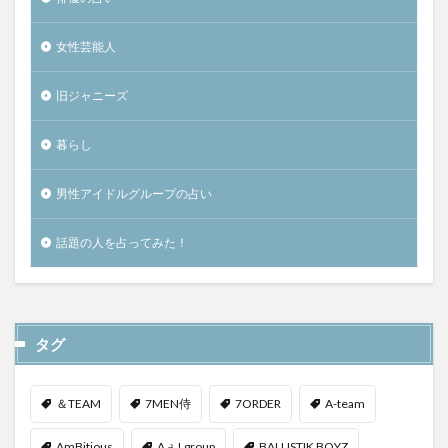
女性芸能人
旧ジャニーズ
暮らし
男性アイドルグループの占い
話題の人を占ってみた！
タグ
＆TEAM
7MEN侍
7ORDER
A-team
AmBitious
Aぇ! group
BALLISTIK BOYZ