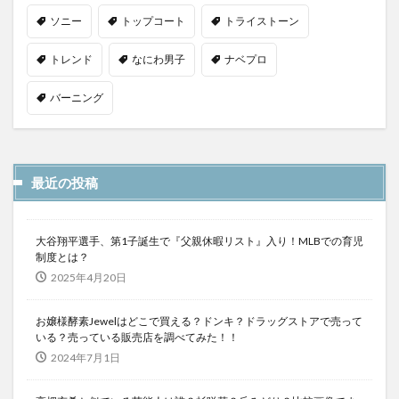
ソニー
トップコート
トライストーン
トレンド
なにわ男子
ナベプロ
バーニング
最近の投稿
大谷翔平選手、第1子誕生で『父親休暇リスト』入り！MLBでの育児
制度とは？
2025年4月20日
お嬢様酵素Jewelはどこで買える？ドンキ？ドラッグストアで売って
いる？売っている販売店を調べてみた！！
2024年7月1日