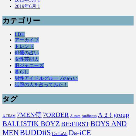
2019年6月
1
カテゴリー
LDH
アーカイブ
トレンド
俳優の占い
女性芸能人
旧ジャニーズ
暮らし
男性アイドルグループの占い
話題の人を占ってみた！
タグ
7MEN侍
7ORDER
Aぇ! group
＆TEAM
A-team
AmBitious
BOYS AND
BALLISTIK BOYZ
BE:FIRST
BUDDiiS
MEN
Da-iCE
Co-LaVo