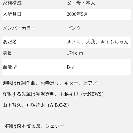
家族構成
父・母・本人
入所月日
2006年5月
メンバーカラー
ピンク
あだ名
きょも、大我、きょもちゃん
身長
174ｃｍ
血液型
B型
趣味は作詞作曲、お寺巡り、ギター、ピアノ
尊敬する先輩は滝沢秀明、手越祐也（元NEWS）
山下智久、戸塚祥太（A.B.C-Z）。
同期は森本慎太郎、ジェシー、