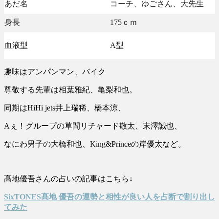
あだ名
コーチ、ゆごさん、大先生
身長
175ｃｍ
血液型
A型
趣味はアンパンマン、バイク
尊敬する先輩は相葉雅紀、亀梨和也。
同期はHiHi jets井上瑞稀、橋本涼、
Aぇ！グループの草間リチャード敬太、末澤誠也、
なにわ男子の大橋和也、King&Princeの岸優太など。
髙地優吾さんの占いの記事はこちら↓
SixTONES髙地 優吾の運勢と相性が良い人を占断で割り出し
てみた