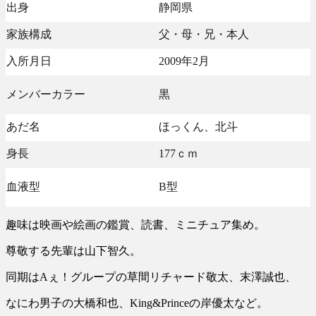
出身
静岡県
家族構成
父・母・兄・本人
入所月日
2009年2月
メンバーカラー
黒
あだ名
ほっくん、北斗
身長
177ｃｍ
血液型
B型
趣味は映画や絵画の鑑賞、読書、ミニチュア集め。
尊敬する先輩は山下智久。
同期はAぇ！グループの草間リチャード敬太、末澤誠也、
なにわ男子の大橋和也、King&Princeの岸優太など。