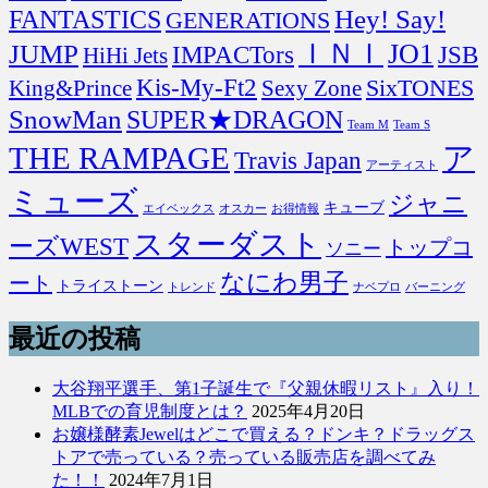
FANTASTICS
Hey! Say!
GENERATIONS
ＩＮＩ
JO1
JUMP
IMPACTors
JSB
HiHi Jets
Kis-My-Ft2
SixTONES
King&Prince
Sexy Zone
SnowMan
SUPER★DRAGON
Team M
Team S
THE RAMPAGE
ア
Travis Japan
アーティスト
ミューズ
ジャニ
キューブ
エイベックス
オスカー
お得情報
スターダスト
ーズWEST
トップコ
ソニー
なにわ男子
ート
トライストーン
トレンド
ナベプロ
バーニング
最近の投稿
大谷翔平選手、第1子誕生で『父親休暇リスト』入り！
MLBでの育児制度とは？
2025年4月20日
お嬢様酵素Jewelはどこで買える？ドンキ？ドラッグス
トアで売っている？売っている販売店を調べてみ
た！！
2024年7月1日