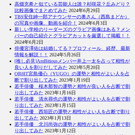
高畑充希と似ている芸能人は誰？杉咲花？丘みどり？
比較画像でまとめてみた
2024年6月29日
TBS安住紳一郎アナウンサーの奥さん（西島まどか）
の写真や画像、動画を紹介！
2024年6月3日
新しい学校のリーダーズのグラビア画像はある？メン
バーの自己紹介とグラビアカットを厳選して掲載！！
2024年6月2日
俳優宮澤佑は結婚してる？プロフィール、経歴、最新
情報を解説！！
2024年5月26日
[推し必見]AmBitiousメンバー井上一太を占って相性が
良い人を割りだしてみた
2023年5月20日
ORβIT宮島優心（YUGO）の運勢と相性がよい人を占
断で割り出してみた
2023年1月19日
若手俳優 桜木那智の運勢と相性が良い人を占断で割
り出してみた
2023年1月16日
若手俳優 清水尋也の運勢と相性がよい人を占断で割
り出してみた
2023年1月15日
若手俳優 西垣匠の運勢と相性がよい人を占断で割り
出してみた
2023年1月13日
若手俳優 北川尚弥の運勢と相性がよい人を占断で割
り出してみた
2023年1月12日