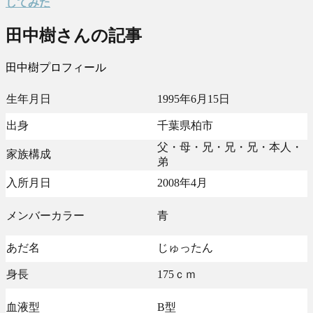
してみた
田中樹さんの記事
田中樹プロフィール
生年月日
1995年6月15日
出身
千葉県柏市
父・母・兄・兄・兄・本人・
家族構成
弟
入所月日
2008年4月
メンバーカラー
青
あだ名
じゅったん
身長
175ｃｍ
血液型
B型