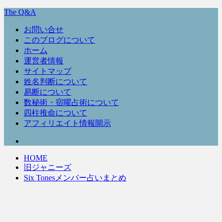
The Q&A
お問い合せ
このブログについて
ホーム
運営者情報
サイトマップ
姓名判断について
易断について
数秘術・宿曜占術について
四柱推命について
アフィリエイト情報開示
HOME
旧ジャニーズ
Six Tonesメンバー占いまとめ