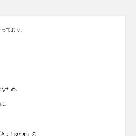
行っており、
大なため、
めに
ぇ！group」の