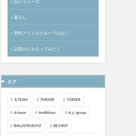
旧ジャニーズ
暮らし
男性アイドルグループの占い
話題の人を占ってみた！
タグ
＆TEAM
7MEN侍
7ORDER
A-team
AmBitious
Aぇ! group
BALLISTIK BOYZ
BE:FIRST