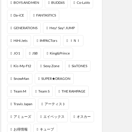
BOYS AND MEN
BUDDiiS
Co-LaVo
Da-iCE
FANTASTICS
GENERATIONS
Hey! Say! JUMP
HiHi Jets
IMPACTors
ＩＮＩ
JO1
JSB
King&Prince
Kis-My-Ft2
Sexy Zone
SixTONES
SnowMan
SUPER★DRAGON
Team M
Team S
THE RAMPAGE
Travis Japan
アーティスト
アミューズ
エイベックス
オスカー
お得情報
キューブ