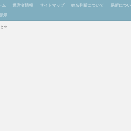
ーム
運営者情報
サイトマップ
姓名判断について
易断につ
開示
まとめ