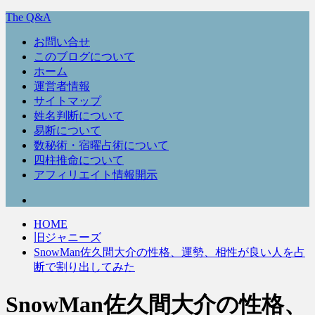
The Q&A
お問い合せ
このブログについて
ホーム
運営者情報
サイトマップ
姓名判断について
易断について
数秘術・宿曜占術について
四柱推命について
アフィリエイト情報開示
HOME
旧ジャニーズ
SnowMan佐久間大介の性格、運勢、相性が良い人を占
断で割り出してみた
SnowMan佐久間大介の性格、