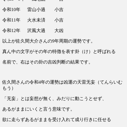
令和10年 雷山小過 小吉
令和11年 火水未済 小吉
令和12年 沢風大過 大凶
以上が佐久間大介さんの9年周期の運勢です。
真ん中の文字がその年の特徴を表す卦（け）と呼ばれる
名前で、右はその卦の吉凶判断の結果です。
佐久間さんの
令和4年の運勢は凶運の天雷无妄（てんらいむ
もう）
「无妄」とは妄想が無く、みだりに動こうとせず、
あるがままにいくと言う意味です。
欲に走らずあるがままを受け入れて成り行きに任せる