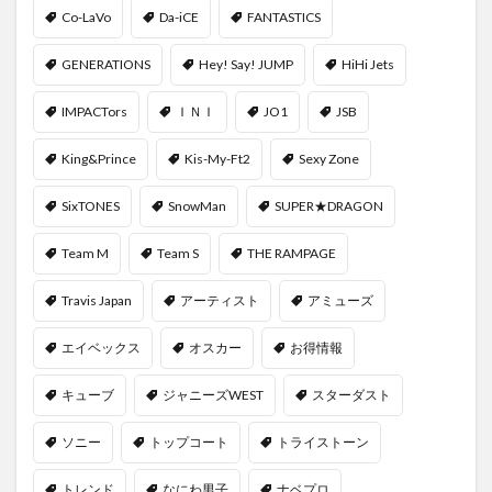
Co-LaVo
Da-iCE
FANTASTICS
GENERATIONS
Hey! Say! JUMP
HiHi Jets
IMPACTors
ＩＮＩ
JO1
JSB
King&Prince
Kis-My-Ft2
Sexy Zone
SixTONES
SnowMan
SUPER★DRAGON
Team M
Team S
THE RAMPAGE
Travis Japan
アーティスト
アミューズ
エイベックス
オスカー
お得情報
キューブ
ジャニーズWEST
スターダスト
ソニー
トップコート
トライストーン
トレンド
なにわ男子
ナベプロ