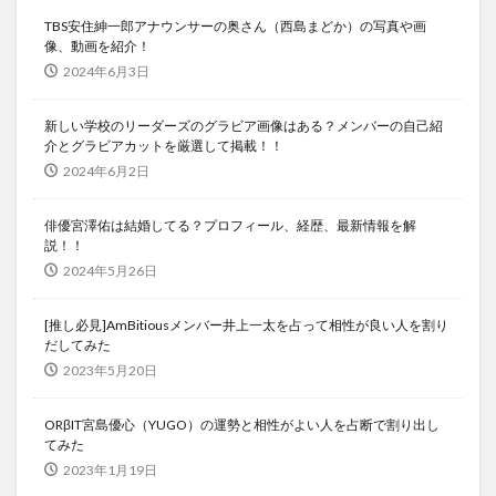
TBS安住紳一郎アナウンサーの奥さん（西島まどか）の写真や画
像、動画を紹介！
2024年6月3日
新しい学校のリーダーズのグラビア画像はある？メンバーの自己紹
介とグラビアカットを厳選して掲載！！
2024年6月2日
俳優宮澤佑は結婚してる？プロフィール、経歴、最新情報を解
説！！
2024年5月26日
[推し必見]AmBitiousメンバー井上一太を占って相性が良い人を割り
だしてみた
2023年5月20日
ORβIT宮島優心（YUGO）の運勢と相性がよい人を占断で割り出し
てみた
2023年1月19日