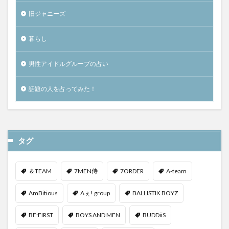
旧ジャニーズ
暮らし
男性アイドルグループの占い
話題の人を占ってみた！
タグ
＆TEAM
7MEN侍
7ORDER
A-team
AmBitious
Aぇ! group
BALLISTIK BOYZ
BE:FIRST
BOYS AND MEN
BUDDiiS