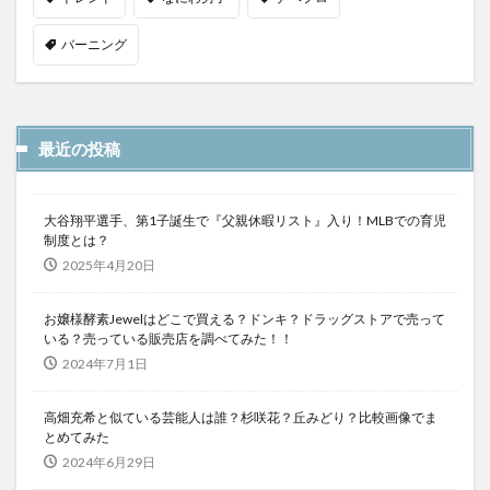
バーニング
最近の投稿
大谷翔平選手、第1子誕生で『父親休暇リスト』入り！MLBでの育児
制度とは？
2025年4月20日
お嬢様酵素Jewelはどこで買える？ドンキ？ドラッグストアで売って
いる？売っている販売店を調べてみた！！
2024年7月1日
高畑充希と似ている芸能人は誰？杉咲花？丘みどり？比較画像でま
とめてみた
2024年6月29日