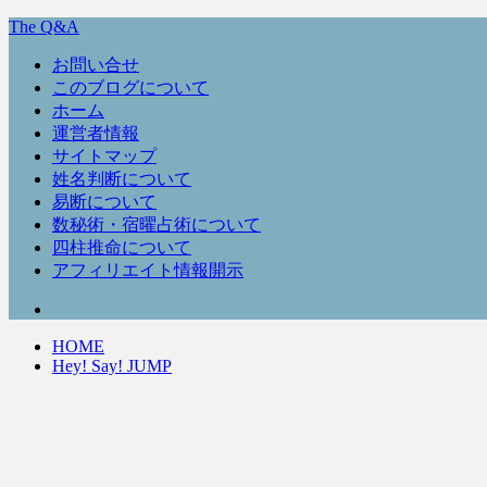
The Q&A
お問い合せ
このブログについて
ホーム
運営者情報
サイトマップ
姓名判断について
易断について
数秘術・宿曜占術について
四柱推命について
アフィリエイト情報開示
HOME
Hey! Say! JUMP