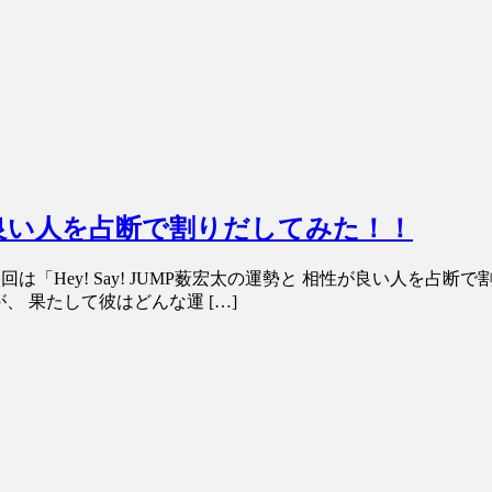
相性が良い人を占断で割りだしてみた！！
は「Hey! Say! JUMP薮宏太の運勢と 相性が良い人を
が、 果たして彼はどんな運 […]