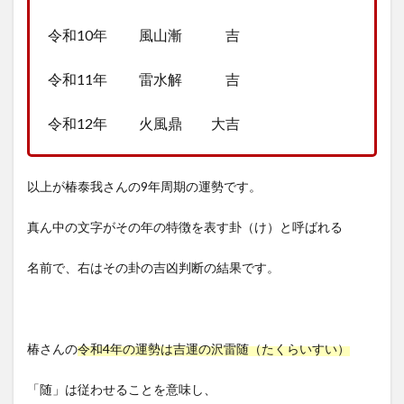
令和10年 風山漸 吉
令和11年 雷水解 吉
令和12年 火風鼎 大吉
以上が椿泰我さんの9年周期の運勢です。
真ん中の文字がその年の特徴を表す卦（け）と呼ばれる
名前で、右はその卦の吉凶判断の結果です。
椿さんの
令和4年の運勢は吉運の沢雷随（たくらいすい）
「随」は従わせることを意味し、