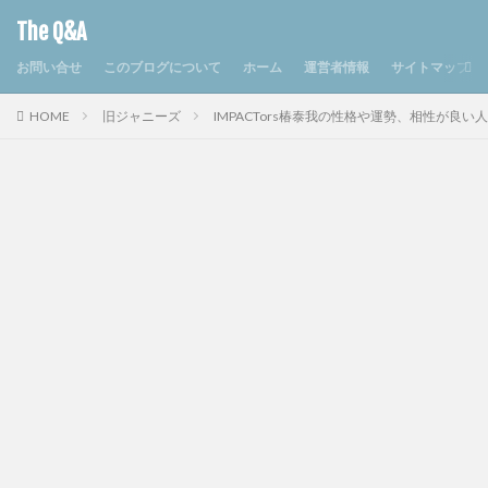
The Q&A
お問い合せ
このブログについて
ホーム
運営者情報
サイトマップ
HOME
旧ジャニーズ
IMPACTors椿泰我の性格や運勢、相性が良