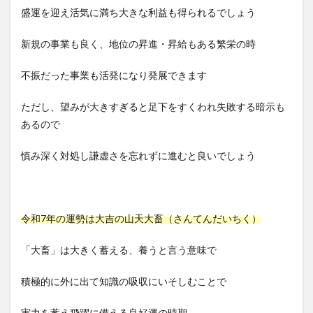
盛運を迎え活気に満ち大きな利益も得られるでしょう
新規の事業も良く、地位の昇進・昇給もある繁栄の時
不振だった事業も活発になり発展できます
ただし、望みが大きすぎると足下をすくわれ失敗する暗示も
あるので
慎み深く対処し謙虚さを忘れずに進むと良いでしょう
令和7年の運勢は大吉の山天大畜（さんてんだいちく）
「大畜」は大きく蓄える、養うと言う意味で
積極的に外に出て知識の吸収にいそしむことで
実力を蓄え飛躍に備える良好運の時期