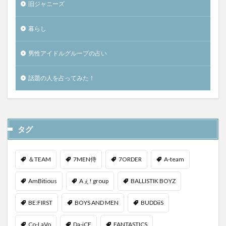
旧ジャニーズ
暮らし
男性アイドルグループの占い
話題の人を占ってみた！
タグ
＆TEAM
7MEN侍
7ORDER
A-team
AmBitious
Aぇ! group
BALLISTIK BOYZ
BE:FIRST
BOYS AND MEN
BUDDiiS
Co-LaVo
Da-iCE
FANTASTICS