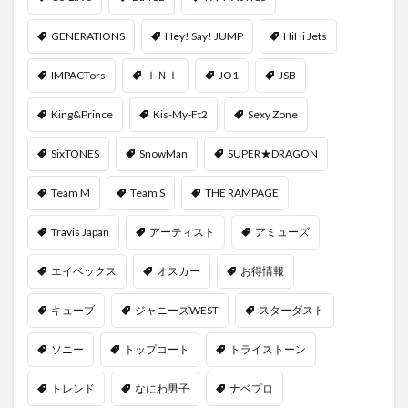
GENERATIONS
Hey! Say! JUMP
HiHi Jets
IMPACTors
ＩＮＩ
JO1
JSB
King&Prince
Kis-My-Ft2
Sexy Zone
SixTONES
SnowMan
SUPER★DRAGON
Team M
Team S
THE RAMPAGE
Travis Japan
アーティスト
アミューズ
エイベックス
オスカー
お得情報
キューブ
ジャニーズWEST
スターダスト
ソニー
トップコート
トライストーン
トレンド
なにわ男子
ナベプロ