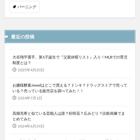
バーニング
最近の投稿
大谷翔平選手、第1子誕生で『父親休暇リスト』入り！MLBでの育児
制度とは？
2025年4月20日
お嬢様酵素Jewelはどこで買える？ドンキ？ドラッグストアで売って
いる？売っている販売店を調べてみた！！
2024年7月1日
高畑充希と似ている芸能人は誰？杉咲花？丘みどり？比較画像でま
とめてみた
2024年6月29日