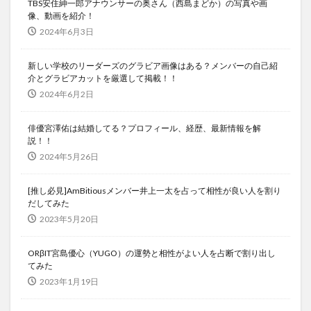
TBS安住紳一郎アナウンサーの奥さん（西島まどか）の写真や画
像、動画を紹介！
2024年6月3日
新しい学校のリーダーズのグラビア画像はある？メンバーの自己紹
介とグラビアカットを厳選して掲載！！
2024年6月2日
俳優宮澤佑は結婚してる？プロフィール、経歴、最新情報を解
説！！
2024年5月26日
[推し必見]AmBitiousメンバー井上一太を占って相性が良い人を割り
だしてみた
2023年5月20日
ORβIT宮島優心（YUGO）の運勢と相性がよい人を占断で割り出し
てみた
2023年1月19日