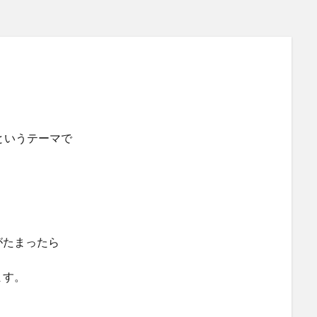
めというテーマで
がたまったら
ます。