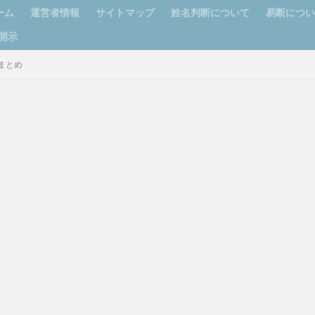
ーム
運営者情報
サイトマップ
姓名判断について
易断につ
開示
事まとめ