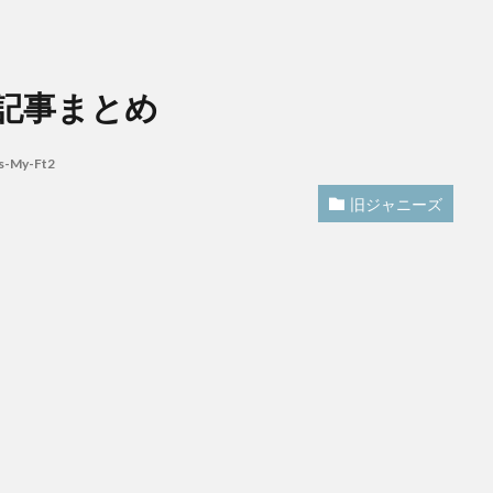
占い記事まとめ
s-My-Ft2
旧ジャニーズ