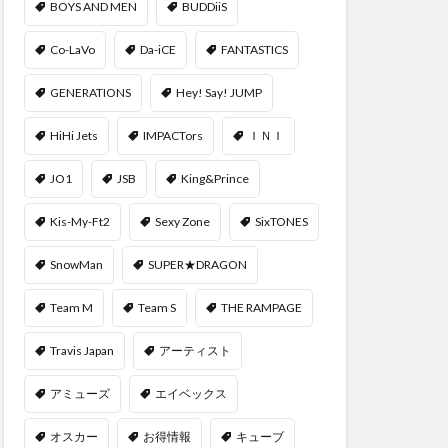
BOYS AND MEN
BUDDiiS
Co-LaVo
Da-iCE
FANTASTICS
GENERATIONS
Hey! Say! JUMP
HiHi Jets
IMPACTors
ＩＮＩ
JO1
JSB
King&Prince
Kis-My-Ft2
Sexy Zone
SixTONES
SnowMan
SUPER★DRAGON
Team M
Team S
THE RAMPAGE
Travis Japan
アーティスト
アミューズ
エイベックス
オスカー
お得情報
キューブ