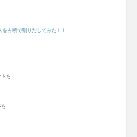
良い人を占断で割りだしてみた！！
ントを
事を