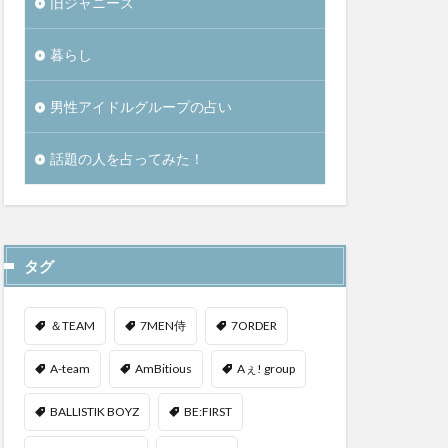
旧ジャニーズ
暮らし
男性アイドルグループの占い
話題の人を占ってみた！
タグ
＆TEAM
7MEN侍
7ORDER
A-team
AmBitious
Aぇ! group
BALLISTIK BOYZ
BE:FIRST