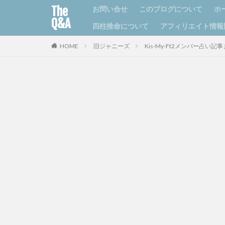
The
お問い合せ
このブログについて
ホ
Q&A
四柱推命について
アフィリエイト情報
HOME
旧ジャニーズ
Kis-My-Ft2メンバー占い記