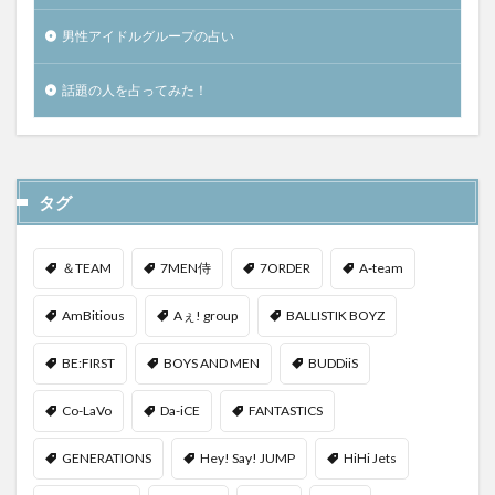
男性アイドルグループの占い
話題の人を占ってみた！
タグ
＆TEAM
7MEN侍
7ORDER
A-team
AmBitious
Aぇ! group
BALLISTIK BOYZ
BE:FIRST
BOYS AND MEN
BUDDiiS
Co-LaVo
Da-iCE
FANTASTICS
GENERATIONS
Hey! Say! JUMP
HiHi Jets