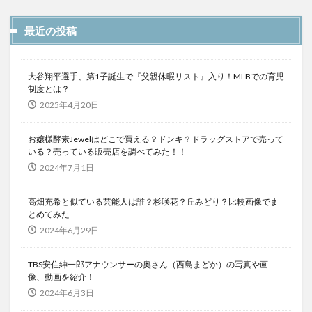
最近の投稿
大谷翔平選手、第1子誕生で『父親休暇リスト』入り！MLBでの育児
制度とは？
2025年4月20日
お嬢様酵素Jewelはどこで買える？ドンキ？ドラッグストアで売って
いる？売っている販売店を調べてみた！！
2024年7月1日
高畑充希と似ている芸能人は誰？杉咲花？丘みどり？比較画像でま
とめてみた
2024年6月29日
TBS安住紳一郎アナウンサーの奥さん（西島まどか）の写真や画
像、動画を紹介！
2024年6月3日