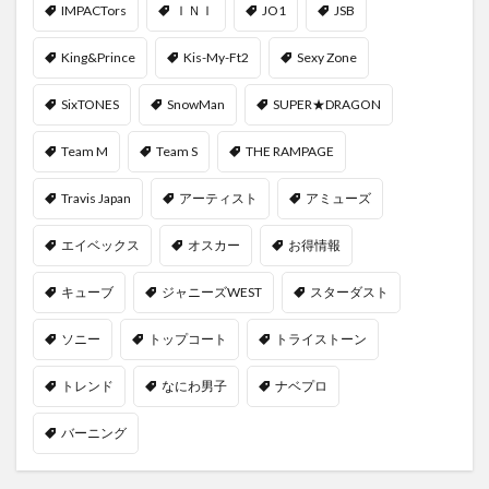
IMPACTors
ＩＮＩ
JO1
JSB
King&Prince
Kis-My-Ft2
Sexy Zone
SixTONES
SnowMan
SUPER★DRAGON
Team M
Team S
THE RAMPAGE
Travis Japan
アーティスト
アミューズ
エイベックス
オスカー
お得情報
キューブ
ジャニーズWEST
スターダスト
ソニー
トップコート
トライストーン
トレンド
なにわ男子
ナベプロ
バーニング