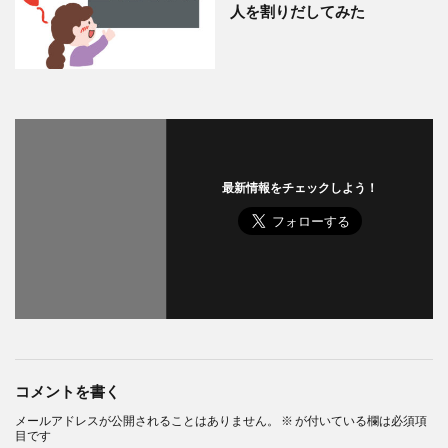
人を割りだしてみた
最新情報をチェックしよう！
コメントを書く
メールアドレスが公開されることはありません。
※
が付いている欄は必須項
目です