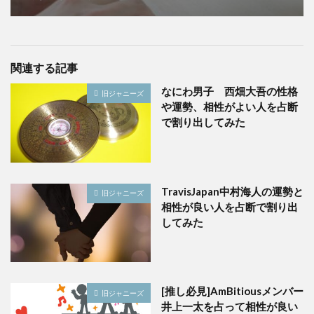
関連する記事
なにわ男子 西畑大吾の性格
旧ジャニーズ
や運勢、相性がよい人を占断
で割り出してみた
TravisJapan中村海人の運勢と
旧ジャニーズ
相性が良い人を占断で割り出
してみた
[推し必見]AmBitiousメンバー
旧ジャニーズ
井上一太を占って相性が良い