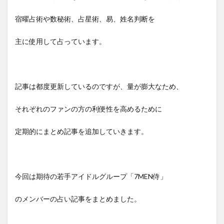
宿曜占術や数秘術、占星術、易、姓名判断を
主に使用して占っています。
記事は都度更新しているのですが、量が膨大なため、
それぞれのファンの方の利便性を高めるために
定期的にまとめ記事を追加していきます。
今回は期待の若手アイドルグループ「7MEN侍」
のメンバーの占い記事をまとめました。