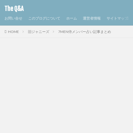
The Q&A
お問い合せ
このブログについて
ホーム
運営者情報
サイトマップ
HOME
旧ジャニーズ
7MEN侍メンバー占い記事まとめ