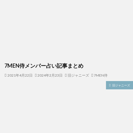
7MEN侍メンバー占い記事まとめ
2021年4月22日
2024年2月23日
旧ジャニーズ
7MEN侍
旧ジャニーズ