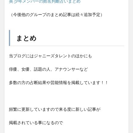
美 少年メンバーの姓名判断占いまとめ
（今後他のグループのまとめ記事は続々追加予定）
まとめ
当ブログにはジャニーズタレントのほかにも
俳優、女優、話題の人、アナウンサーなど
多数の方の占断結果や芸能情報を掲載しています！！
頻繁に更新していますので来る度に新しい記事が
掲載されている事になるので