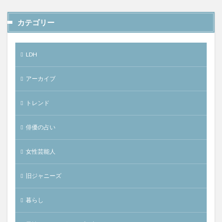
カテゴリー
LDH
アーカイブ
トレンド
俳優の占い
女性芸能人
旧ジャニーズ
暮らし