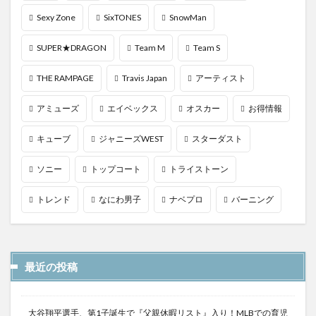
Sexy Zone
SixTONES
SnowMan
SUPER★DRAGON
Team M
Team S
THE RAMPAGE
Travis Japan
アーティスト
アミューズ
エイベックス
オスカー
お得情報
キューブ
ジャニーズWEST
スターダスト
ソニー
トップコート
トライストーン
トレンド
なにわ男子
ナベプロ
バーニング
最近の投稿
大谷翔平選手、第1子誕生で『父親休暇リスト』入り！MLBでの育児