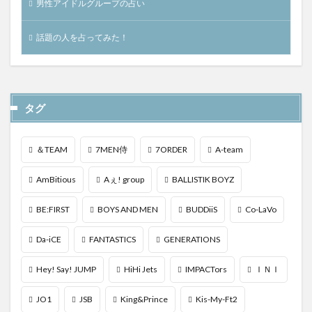
男性アイドルグループの占い
話題の人を占ってみた！
タグ
＆TEAM
7MEN侍
7ORDER
A-team
AmBitious
Aぇ! group
BALLISTIK BOYZ
BE:FIRST
BOYS AND MEN
BUDDiiS
Co-LaVo
Da-iCE
FANTASTICS
GENERATIONS
Hey! Say! JUMP
HiHi Jets
IMPACTors
ＩＮＩ
JO1
JSB
King&Prince
Kis-My-Ft2