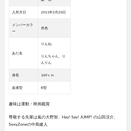
入所月日
2011年3月20日
メンバーカラ
赤色
ー
りんね
あだ名
りんちゃん、り
んりん
身長
169ｃｍ
血液型
B型
趣味は運動・映画鑑賞
尊敬する先輩は嵐の大野智、Hay! Say! JUMP! の山田涼介、
SexyZoneの中島健人