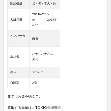
家族構成
父・母・本人・妹
2011年2月6日
入所月日
or 2013年
6月13日
メンバーカ
白色
ラー
バナ、バナさん、
あだ名
矢花
身長
170ｃｍ
血液型
A型
趣味は音楽を聴くこと
尊敬する先輩は元TOKIO長瀬智也