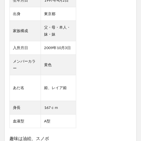
生年月日
1997年4月2日
出身
東京都
父・母・本人・
家族構成
妹・妹
入所月日
2009年10月3日
メンバーカラ
黄色
ー
あだ名
姫、レイア姫
身長
167ｃｍ
血液型
A型
趣味は油絵、スノボ