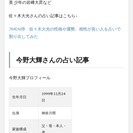
美 少年の岩﨑大昇など
佐々木大光さんの占い記事はこちら↓
7MEN侍 佐々木大光の性格や運勢、相性が良い人を占いで
割り出してみた
今野大輝さんの占い記事
今野大輝プロフィール
1999年11月24
生年月日
日
出身
神奈川県
父・母・本人・
家族構成
弟