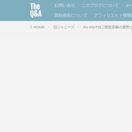
The
お問い合せ
このブログについて
ホ
Q&A
四柱推命について
アフィリエイト情報
HOME
旧ジャニーズ
Kis-My-Ft2二階堂高嗣