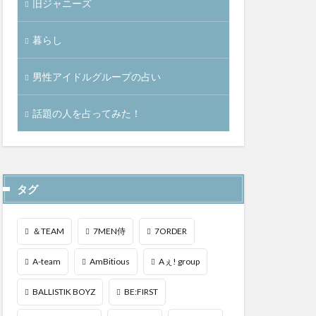
旧ジャニーズ
暮らし
男性アイドルグループの占い
話題の人を占ってみた！
タグ
＆TEAM
7MEN侍
7ORDER
A-team
AmBitious
Aぇ! group
BALLISTIK BOYZ
BE:FIRST