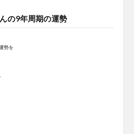
んの9年周期の運勢
運勢を
を