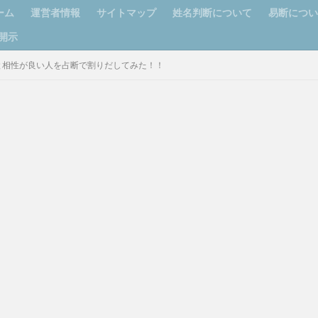
ーム
運営者情報
サイトマップ
姓名判断について
易断につ
開示
の運勢と相性が良い人を占断で割りだしてみた！！