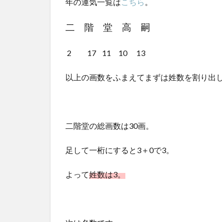
年の運気一覧は
こちら
。
二 階 堂 高 嗣
2 17 11 10 13
以上の画数をふまえてまずは姓数を割り出
二階堂の総画数は30画。
足して一桁にすると3＋0で3。
よって
姓数は3。