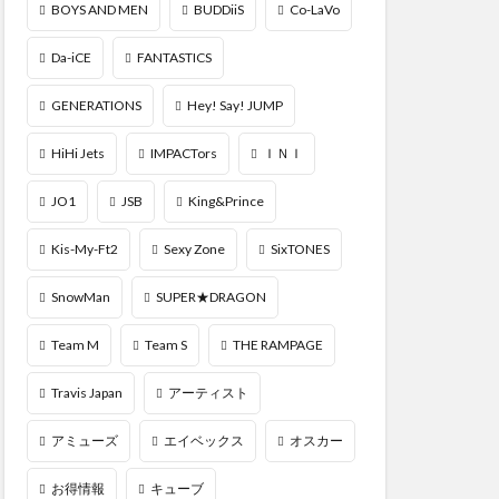
BOYS AND MEN
BUDDiiS
Co-LaVo
Da-iCE
FANTASTICS
GENERATIONS
Hey! Say! JUMP
HiHi Jets
IMPACTors
ＩＮＩ
JO1
JSB
King&Prince
Kis-My-Ft2
Sexy Zone
SixTONES
SnowMan
SUPER★DRAGON
Team M
Team S
THE RAMPAGE
Travis Japan
アーティスト
アミューズ
エイベックス
オスカー
お得情報
キューブ