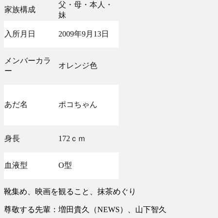
父・母・本人・
家族構成
妹
入所月日
2009年9月13日
メンバーカラ
オレンジ色
ー
あだ名
ポコちゃん
身長
172ｃｍ
血液型
O型
靴集め、映画を観ること、抹茶めぐり
尊敬する先輩：増田貴久（NEWS）、山下智久