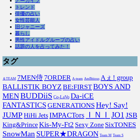
アーカイブ
トレンド
俳優の占い
女性芸能人
旧ジャニーズ
暮らし
男性アイドルグループの占い
話題の人を占ってみた！
タグ
7MEN侍
7ORDER
Aぇ! group
＆TEAM
A-team
AmBitious
BOYS AND
BALLISTIK BOYZ
BE:FIRST
BUDDiiS
MEN
Da-iCE
Co-LaVo
FANTASTICS
Hey! Say!
GENERATIONS
ＩＮＩ
JO1
JUMP
IMPACTors
JSB
HiHi Jets
Kis-My-Ft2
SixTONES
King&Prince
Sexy Zone
SnowMan
SUPER★DRAGON
Team M
Team S