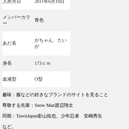
入所月日
2011年6月19日
メンバーカラ
青色
ー
がちゃん、たい
あだ名
が
身長
173ｃｍ
血液型
O型
趣味：服などの好きなブランドのサイトを見ること
尊敬する先輩：Snow Man渡辺翔太
同期：TravisJapan影山拓也、少年忍者 安嶋秀生
など。