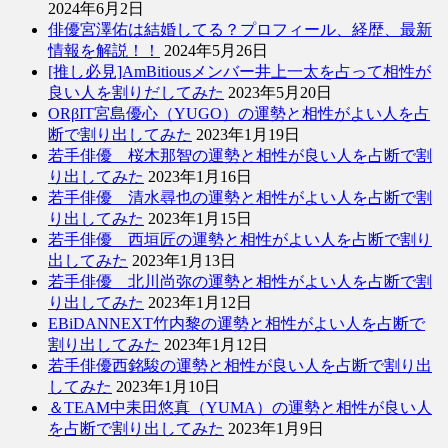
2024年6月2日
俳優宮澤佑は結婚してる？プロフィール、経歴、最新
情報を解説！！
2024年5月26日
[推し必見]AmBitiousメンバー井上一太を占って相性が
良い人を割りだしてみた
2023年5月20日
ORβIT宮島優心（YUGO）の運勢と相性がよい人を占
断で割り出してみた
2023年1月19日
若手俳優 桜木那智の運勢と相性が良い人を占断で割
り出してみた
2023年1月16日
若手俳優 清水尋也の運勢と相性がよい人を占断で割
り出してみた
2023年1月15日
若手俳優 西垣匠の運勢と相性がよい人を占断で割り
出してみた
2023年1月13日
若手俳優 北川尚弥の運勢と相性がよい人を占断で割
り出してみた
2023年1月12日
EBiDANNEXT竹内黎の運勢と相性がよい人を占断で
割り出してみた
2023年1月12日
若手俳優西銘駿の運勢と相性が良い人を占断で割り出
してみた
2023年1月10日
＆TEAM中耒田悠真（YUMA）の運勢と相性が良い人
を占断で割り出してみた
2023年1月9日