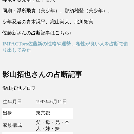
同期：浮所飛貴（美少年）、那須雄登（美少年）、
少年忍者の青木滉平、織山尚大、北川拓実
佐藤新さんの占断記事はこちら↓
IMPACTors佐藤新の性格や運勢、相性が良い人を占断で割
り出してみた
影山拓也さんの占断記事
影山拓也プロフ
生年月日
1997年6月11日
出身
東京都
父・母・兄・本
家族構成
人・妹・妹