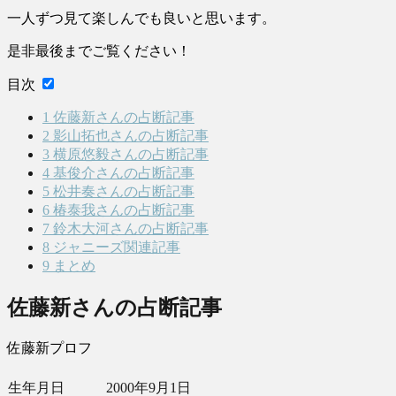
一人ずつ見て楽しんでも良いと思います。
是非最後までご覧ください！
目次
1
佐藤新さんの占断記事
2
影山拓也さんの占断記事
3
横原悠毅さんの占断記事
4
基俊介さんの占断記事
5
松井奏さんの占断記事
6
椿泰我さんの占断記事
7
鈴木大河さんの占断記事
8
ジャニーズ関連記事
9
まとめ
佐藤新さんの占断記事
佐藤新プロフ
生年月日
2000年9月1日