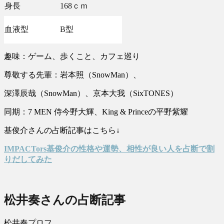
身長
168ｃｍ
血液型
B型
趣味：ゲーム、歩くこと、カフェ巡り
尊敬する先輩：岩本照（SnowMan）、
深澤辰哉（SnowMan）、京本大我（SixTONES）
同期：7 MEN 侍今野大輝、King & Princeの平野紫耀
基俊介さんの占断記事はこちら↓
IMPACTors基俊介の性格や運勢、相性が良い人を占断で割
りだしてみた
松井奏さんの占断記事
松井奏プロフ