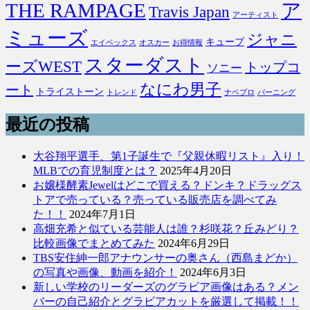
THE RAMPAGE
ア
Travis Japan
アーティスト
ミューズ
ジャニ
キューブ
エイベックス
オスカー
お得情報
スターダスト
ーズWEST
トップコ
ソニー
なにわ男子
ート
トライストーン
トレンド
ナベプロ
バーニング
最近の投稿
大谷翔平選手、第1子誕生で『父親休暇リスト』入り！
MLBでの育児制度とは？
2025年4月20日
お嬢様酵素Jewelはどこで買える？ドンキ？ドラッグス
トアで売っている？売っている販売店を調べてみ
た！！
2024年7月1日
高畑充希と似ている芸能人は誰？杉咲花？丘みどり？
比較画像でまとめてみた
2024年6月29日
TBS安住紳一郎アナウンサーの奥さん（西島まどか）
の写真や画像、動画を紹介！
2024年6月3日
新しい学校のリーダーズのグラビア画像はある？メン
バーの自己紹介とグラビアカットを厳選して掲載！！