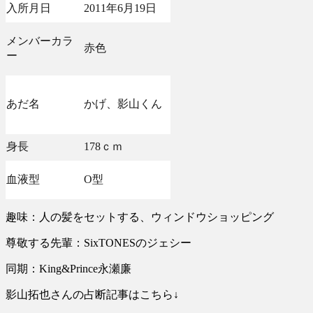
入所月日
2011年6月19日
メンバーカラ
赤色
ー
あだ名
かげ、影山くん
身長
178ｃｍ
血液型
O型
趣味：人の髪をセットする、ウィンドウショッピング
尊敬する先輩：SixTONESのジェシー
同期：King&Prince永瀬廉
影山拓也さんの占断記事はこちら↓