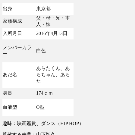
出身
東京都
父・母・兄・本
家族構成
人・妹
入所月日
2016年4月13日
メンバーカラ
白色
ー
あらたくん、あ
あだ名
らちゃん、あら
た
身長
174ｃｍ
血液型
O型
趣味：映画鑑賞、ダンス（HIP HOP）
尊敬する先輩：山下智久