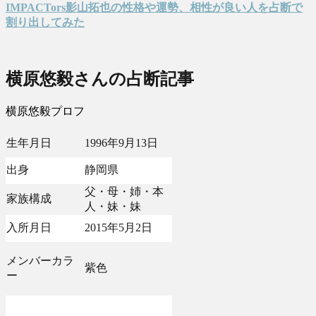
IMPACTors影山拓也の性格や運勢、相性が良い人を占断で
割り出してみた
横原悠毅さんの占断記事
横原悠毅プロフ
生年月日
1996年9月13日
出身
静岡県
父・母・姉・本
家族構成
人・妹・妹
入所月日
2015年5月2日
メンバーカラ
紫色
ー