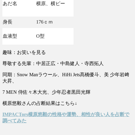
あだ名
横原、横ピー
身長
176ｃｍ
血液型
O型
趣味：お笑いを見る
尊敬する先輩：中居正広・中島健人・寺西拓人
同期：Snow Manラウール、HiHi Jets髙橋優斗、美 少年岩﨑
大昇、
7 MEN 侍佐々木大光、少年忍者黒田光輝
横原悠毅さんの占断結果はこちら↓
IMPACTors横原悠毅の性格や運勢、相性が良い人を占断で
調べてみた