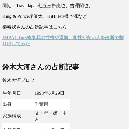
同期：TravisJapan七五三掛龍也、吉澤閑也、
King & Prince岸優太、HiHi Jets橋本涼など
椿泰我さんの占断記事はこちら↓
IMPACTors椿泰我の性格や運勢、相性が良い人を占断で割
り出してみた
鈴木大河さんの占断記事
鈴木大河プロフ
生年月日
1998年6月29日
出身
千葉県
父・母・姉・本
家族構成
人