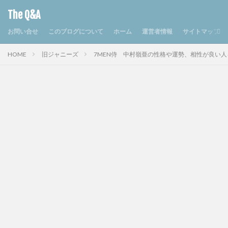
The Q&A
お問い合せ
このブログについて
ホーム
運営者情報
サイトマップ
HOME
旧ジャニーズ
7MEN侍 中村嶺亜の性格や運勢、相性が良い