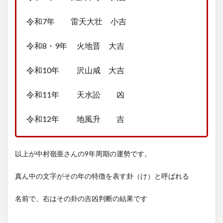
令和7年 雷天大壮 小吉
令和8・9年 火地晋 大吉
令和10年 沢山咸 大吉
令和11年 天水訟 凶
令和12年 地風升 吉
以上が中村嶺亜さんの9年周期の運勢です。
真ん中の文字がその年の特徴を表す卦（け）と呼ばれる
名前で、右はその卦の吉凶判断の結果です