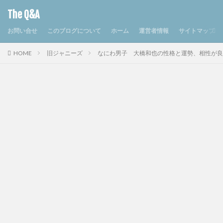
The Q&A
お問い合せ
このブログについて
ホーム
運営者情報
サイトマップ
HOME
旧ジャニーズ
なにわ男子 大橋和也の性格と運勢、相性が良