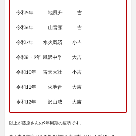
令和5年 地風升 吉
令和6年 山雷頤 吉
令和7年 水火既済 小吉
令和8・9年 風沢中孚 大吉
令和10年 雷天大壮 小吉
令和11年 火地晋 大吉
令和12年 沢山咸 大吉
以上が藤原さんの9年周期の運勢です。