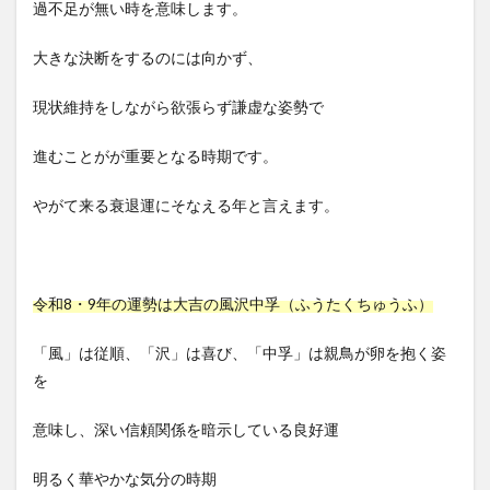
過不足が無い時を意味します。
大きな決断をするのには向かず、
現状維持をしながら欲張らず謙虚な姿勢で
進むことがが重要となる時期です。
やがて来る衰退運にそなえる年と言えます。
令和8・9年の運勢は大吉の風沢中孚（ふうたくちゅうふ）
「風」は従順、「沢」は喜び、「中孚」は親鳥が卵を抱く姿
を
意味し、深い信頼関係を暗示している良好運
明るく華やかな気分の時期