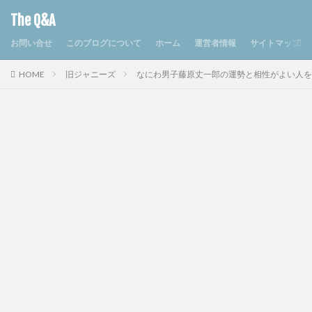
The Q&A
お問い合せ
このブログについて
ホーム
運営者情報
サイトマップ
HOME
旧ジャニーズ
なにわ男子藤原丈一郎の運勢と相性がよい人を