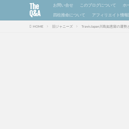
The
お問い合せ
このブログについて
ホ
Q&A
四柱推命について
アフィリエイト情報
HOME
旧ジャニーズ
TravisJapan川島如恵留