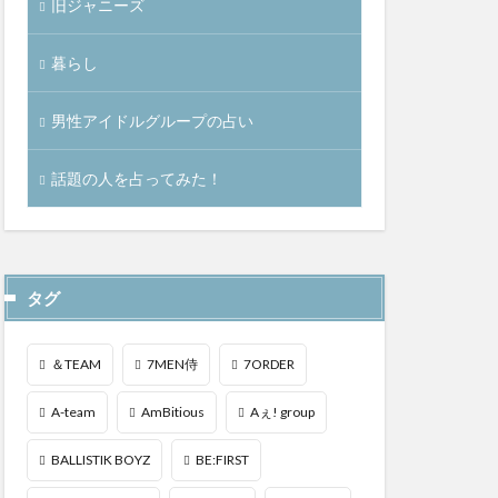
旧ジャニーズ
暮らし
男性アイドルグループの占い
話題の人を占ってみた！
タグ
＆TEAM
7MEN侍
7ORDER
A-team
AmBitious
Aぇ! group
BALLISTIK BOYZ
BE:FIRST