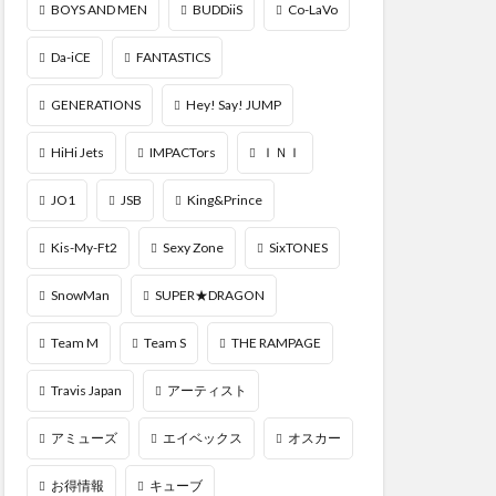
BOYS AND MEN
BUDDiiS
Co-LaVo
Da-iCE
FANTASTICS
GENERATIONS
Hey! Say! JUMP
HiHi Jets
IMPACTors
ＩＮＩ
JO1
JSB
King&Prince
Kis-My-Ft2
Sexy Zone
SixTONES
SnowMan
SUPER★DRAGON
Team M
Team S
THE RAMPAGE
Travis Japan
アーティスト
アミューズ
エイベックス
オスカー
お得情報
キューブ