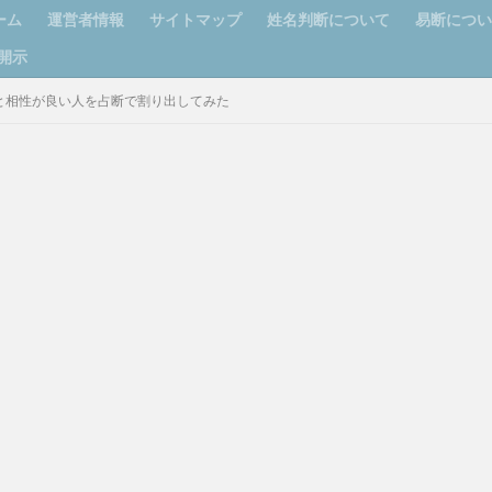
ーム
運営者情報
サイトマップ
姓名判断について
易断につ
開示
の運勢と相性が良い人を占断で割り出してみた