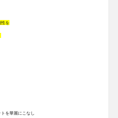
相性を
。
ットを華麗にこなし