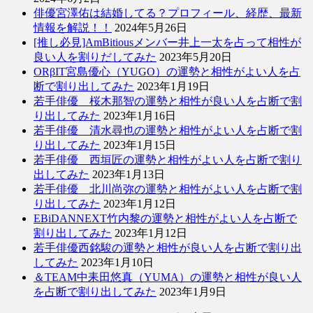
俳優宮澤佑は結婚してる？プロフィール、経歴、最新
情報を解説！！
2024年5月26日
[推し必見]AmBitiousメンバー井上一太を占って相性が
良い人を割りだしてみた
2023年5月20日
ORβIT宮島優心（YUGO）の運勢と相性がよい人を占
断で割り出してみた
2023年1月19日
若手俳優 桜木那智の運勢と相性が良い人を占断で割
り出してみた
2023年1月16日
若手俳優 清水尋也の運勢と相性がよい人を占断で割
り出してみた
2023年1月15日
若手俳優 西垣匠の運勢と相性がよい人を占断で割り
出してみた
2023年1月13日
若手俳優 北川尚弥の運勢と相性がよい人を占断で割
り出してみた
2023年1月12日
EBiDANNEXT竹内黎の運勢と相性がよい人を占断で
割り出してみた
2023年1月12日
若手俳優西銘駿の運勢と相性が良い人を占断で割り出
してみた
2023年1月10日
＆TEAM中耒田悠真（YUMA）の運勢と相性が良い人
を占断で割り出してみた
2023年1月9日