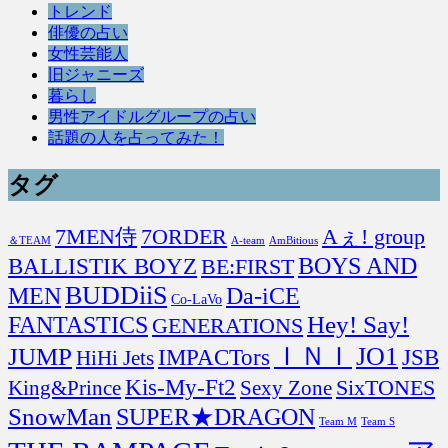
トレンド
俳優の占い
女性芸能人
旧ジャニーズ
暮らし
男性アイドルグループの占い
話題の人を占ってみた！
タグ
7MEN侍
7ORDER
Aぇ! group
＆TEAM
A-team
AmBitious
BOYS AND
BALLISTIK BOYZ
BE:FIRST
BUDDiiS
MEN
Da-iCE
Co-LaVo
FANTASTICS
Hey! Say!
GENERATIONS
ＩＮＩ
JO1
JUMP
IMPACTors
JSB
HiHi Jets
Kis-My-Ft2
SixTONES
King&Prince
Sexy Zone
SnowMan
SUPER★DRAGON
Team M
Team S