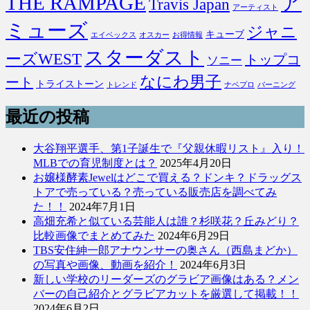
THE RAMPAGE
ア
Travis Japan
アーティスト
ミューズ
ジャニ
キューブ
エイベックス
オスカー
お得情報
スターダスト
ーズWEST
トップコ
ソニー
なにわ男子
ート
トライストーン
トレンド
ナベプロ
バーニング
最近の投稿
大谷翔平選手、第1子誕生で『父親休暇リスト』入り！
MLBでの育児制度とは？
2025年4月20日
お嬢様酵素Jewelはどこで買える？ドンキ？ドラッグス
トアで売っている？売っている販売店を調べてみ
た！！
2024年7月1日
高畑充希と似ている芸能人は誰？杉咲花？丘みどり？
比較画像でまとめてみた
2024年6月29日
TBS安住紳一郎アナウンサーの奥さん（西島まどか）
の写真や画像、動画を紹介！
2024年6月3日
新しい学校のリーダーズのグラビア画像はある？メン
バーの自己紹介とグラビアカットを厳選して掲載！！
2024年6月2日