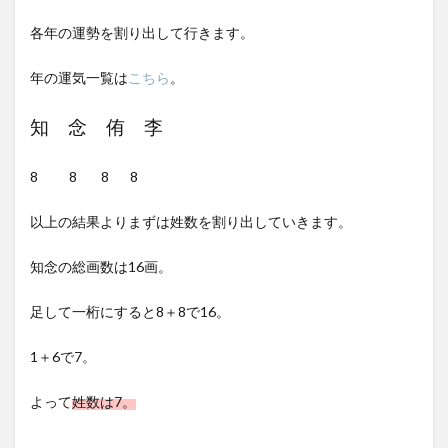
各年の運勢を割り出して行きます。
年の運気一覧は
こちら
。
知 念 侑 李
8 8 8 8
以上の結果よりまずは姓数を割り出していきます。
知念の総画数は16画。
足して一桁にすると8＋8で16。
1＋6で7。
よって
姓数は7。