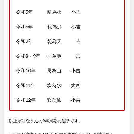
令和5年 離為火 小吉
令和6年 兌為沢 小吉
令和7年 乾為天 吉
令和8・9年 坤為地 吉
令和10年 艮為山 小吉
令和11年 坎為水 大凶
令和12年 巽為風 小吉
以上が知念さんの9年周期の運勢です。