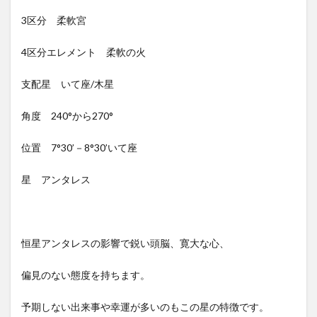
3区分 柔軟宮
4区分エレメント 柔軟の火
支配星 いて座/木星
角度 240°から270°
位置 7°30’－8°30’いて座
星 アンタレス
恒星アンタレスの影響で鋭い頭脳、寛大な心、
偏見のない態度を持ちます。
予期しない出来事や幸運が多いのもこの星の特徴です。