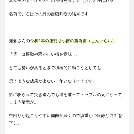
真ん中の文字がその年の特徴を表す卦（け）と呼ばれる
名前で、右はその卦の吉凶判断の結果です
知念さんの
令和4年の運勢は小吉の震為雷（しんいらい）
「震」は振動や騒がしい様を意味し、
とても勢いがあるときで積極的に動こうとしても
思うような成果が出ない一年となりそうです。
欲に駆られて突き進んでも運を破ってトラブルの元になって
しまう暗示が。
空回りが起こりやすい傾向が続くので慎重かつ冷静な判断を
下し、