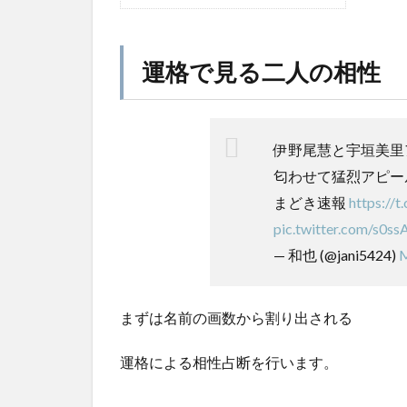
運格で見る二人の相性
伊野尾慧と宇垣美里
匂わせて猛烈アピール
まどき速報
https://
pic.twitter.com/s0s
— 和也 (@jani5424)
M
まずは名前の画数から割り出される
運格による相性占断を行います。