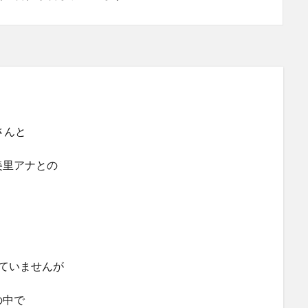
慧さんと
美里アナとの
ていませんが
の中で