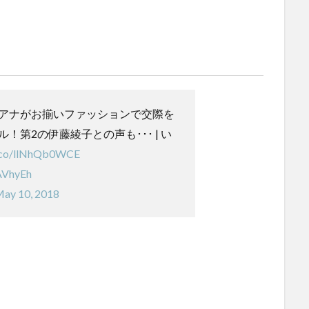
アナがお揃いファッションで交際を
！第2の伊藤綾子との声も･･･ | い
t.co/llNhQb0WCE
sAVhyEh
ay 10, 2018