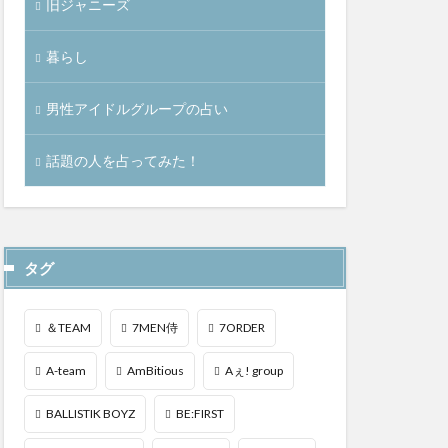
旧ジャニーズ
暮らし
男性アイドルグループの占い
話題の人を占ってみた！
タグ
＆TEAM
7MEN侍
7ORDER
A-team
AmBitious
Aぇ! group
BALLISTIK BOYZ
BE:FIRST