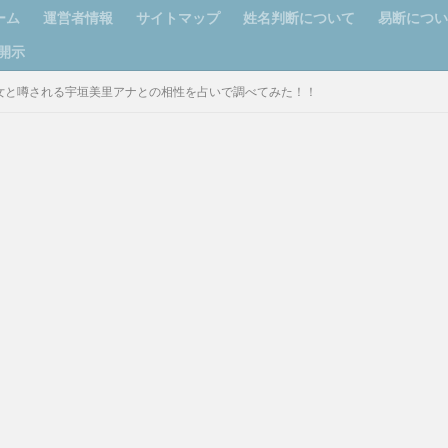
ーム
運営者情報
サイトマップ
姓名判断について
易断につ
開示
尾慧と彼女と噂される宇垣美里アナとの相性を占いで調べてみた！！