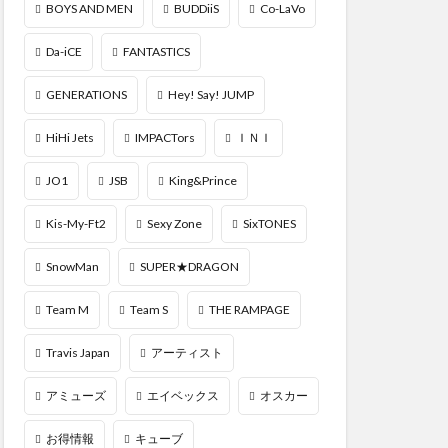
BOYS AND MEN
BUDDiiS
Co-LaVo
Da-iCE
FANTASTICS
GENERATIONS
Hey! Say! JUMP
HiHi Jets
IMPACTors
ＩＮＩ
JO1
JSB
King&Prince
Kis-My-Ft2
Sexy Zone
SixTONES
SnowMan
SUPER★DRAGON
Team M
Team S
THE RAMPAGE
Travis Japan
アーティスト
アミューズ
エイベックス
オスカー
お得情報
キューブ