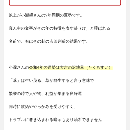
以上が小瀧望さんの9年周期の運勢です。
真ん中の文字がその年の特徴を表す卦（け）と呼ばれる
名前で、右はその卦の吉凶判断の結果です。
小瀧さんの
令和4年の運勢は大吉の沢地萃（たくちすい）
「萃」は生い茂る、草が群生すると言う意味で
繁栄の時で人や物、利益が集まる良好運
同時に嫉妬ややっかみを受けやすく、
トラブルに巻き込まれる暗示もあり油断できません