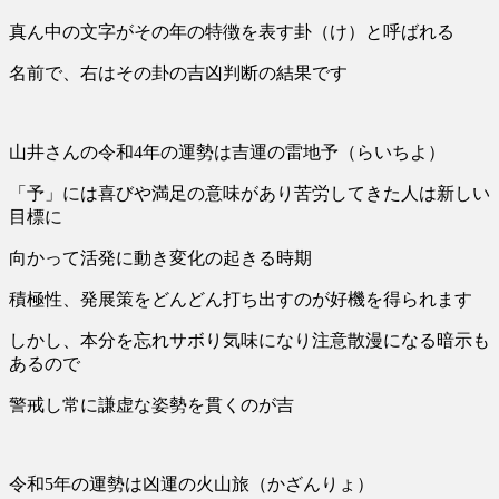
真ん中の文字がその年の特徴を表す卦（け）と呼ばれる
名前で、右はその卦の吉凶判断の結果です
山井さんの
令和4
年の運勢は吉運の雷地予（らいちよ）
「予」には喜びや満足の意味があり苦労してきた人は新しい
目標に
向かって活発に動き変化の起きる時期
積極性、発展策をどんどん打ち出すのが好機を得られます
しかし、本分を忘れサボり気味になり注意散漫になる暗示も
あるので
警戒し常に謙虚な姿勢を貫くのが吉
令和5年の運勢は凶運の火山旅（かざんりょ）