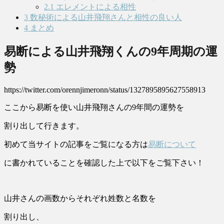
2.1
エレメントによる相性
3
数秘術による山井飛翔さんと相性の良い人
4
まとめ
易断による山井飛翔くんの9年周期の運
勢
https://twitter.com/orennjimeronn/status/1327895895627558913
ここから易断を使い山井飛翔さんの9年間の運勢を
割り出して行きます。
初めて当サイトの記事をご覧になる方は
易断について
に書かれていることを確認した上で以下をご覧下さい！
山井さんの画数からそれぞれ姓数と名数を
割り出し、