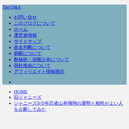
The Q&A
お問い合せ
このブログについて
ホーム
運営者情報
サイトマップ
姓名判断について
易断について
数秘術・宿曜占術について
四柱推命について
アフィリエイト情報開示
HOME
旧ジャニーズ
ジャニーズJr少年忍者山井飛翔の運勢と相性がよい人
を占断してみた