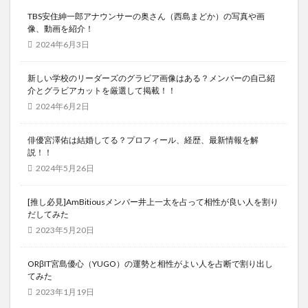
TBS安住紳一郎アナウンサーの奥さん（西島まどか）の写真や画
像、動画を紹介！
2024年6月3日
新しい学校のリーダーズのグラビア画像はある？メンバーの自己紹
介とグラビアカットを厳選して掲載！！
2024年6月2日
俳優宮澤佑は結婚してる？プロフィール、経歴、最新情報を解
説！！
2024年5月26日
[推し必見]AmBitiousメンバー井上一太を占って相性が良い人を割り
だしてみた
2023年5月20日
ORβIT宮島優心（YUGO）の運勢と相性がよい人を占断で割り出し
てみた
2023年1月19日