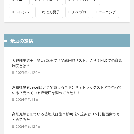
トレンド
なにわ男子
ナベプロ
バーニング
最近の投稿
大谷翔平選手、第1子誕生で『父親休暇リスト』入り！MLBでの育児
制度とは？
2025年4月20日
お嬢様酵素Jewelはどこで買える？ドンキ？ドラッグストアで売って
いる？売っている販売店を調べてみた！！
2024年7月1日
高畑充希と似ている芸能人は誰？杉咲花？丘みどり？比較画像でま
とめてみた
2024年6月29日