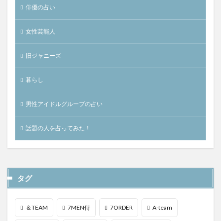
俳優の占い
女性芸能人
旧ジャニーズ
暮らし
男性アイドルグループの占い
話題の人を占ってみた！
タグ
＆TEAM
7MEN侍
7ORDER
A-team