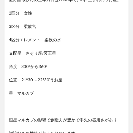
2区分 女性
3区分 柔軟宮
4区分エレメント 柔軟の水
支配星 さそり座/冥王星
角度 330°から360°
位置 21°30’－22°30’うお座
星 マルカブ
恒星マルカブの影響で創造力が豊かで手先の器用さがあり