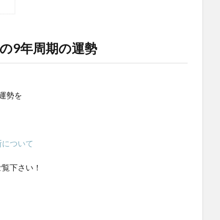
の9年周期の運勢
運勢を
断について
ご覧下さい！