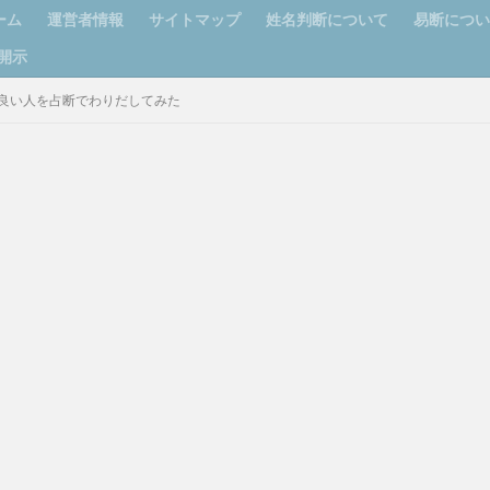
ーム
運営者情報
サイトマップ
姓名判断について
易断につ
開示
が良い人を占断でわりだしてみた