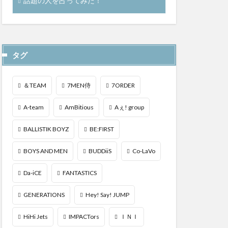
話題の人を占ってみた！
タグ
＆TEAM
7MEN侍
7ORDER
A-team
AmBitious
Aぇ! group
BALLISTIK BOYZ
BE:FIRST
BOYS AND MEN
BUDDiiS
Co-LaVo
Da-iCE
FANTASTICS
GENERATIONS
Hey! Say! JUMP
HiHi Jets
IMPACTors
ＩＮＩ