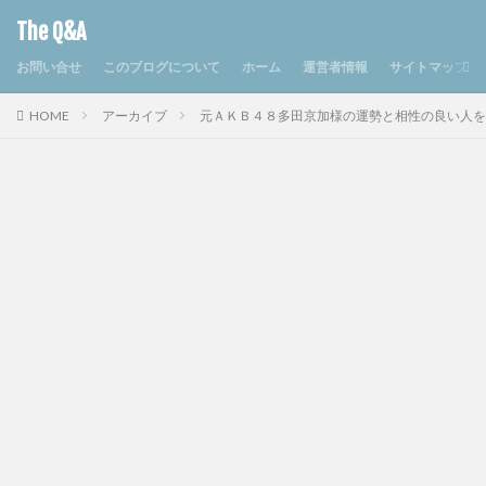
The Q&A
お問い合せ
このブログについて
ホーム
運営者情報
サイトマップ
HOME
アーカイブ
元ＡＫＢ４８多田京加様の運勢と相性の良い人を