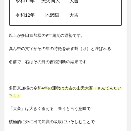
令和11年 天火同人 大吉
令和12年 地沢臨 大吉
以上が多田京加様の9年周期の運勢です。
真ん中の文字がその年の特徴を表す卦（け）と呼ばれる
名前で、右はその卦の吉凶判断の結果です
多田京加様の令
和4年の運勢は大吉の山天大畜（さんてんだい
ちく）
「大畜」は大きく蓄える、養うと言う意味で
積極的に外に出て知識の吸収にいそしむことで