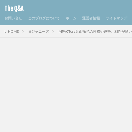
The Q&A
お問い合せ
このブログについて
ホーム
運営者情報
サイトマップ
HOME
旧ジャニーズ
IMPACTors影山拓也の性格や運勢、相性が