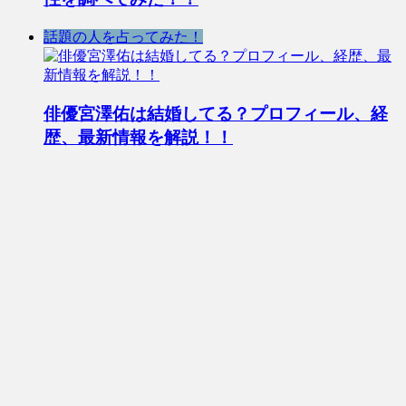
話題の人を占ってみた！
俳優宮澤佑は結婚してる？プロフィール、経
歴、最新情報を解説！！