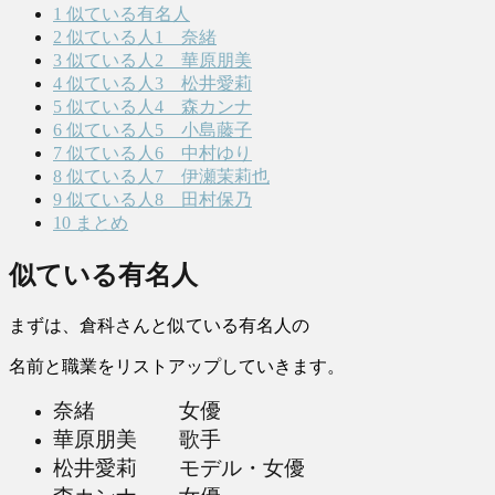
1
似ている有名人
2
似ている人1 奈緒
3
似ている人2 華原朋美
4
似ている人3 松井愛莉
5
似ている人4 森カンナ
6
似ている人5 小島藤子
7
似ている人6 中村ゆり
8
似ている人7 伊瀬茉莉也
9
似ている人8 田村保乃
10
まとめ
似ている有名人
まずは、倉科さんと似ている有名人の
名前と職業をリストアップしていきます。
奈緒 女優
華原朋美 歌手
松井愛莉 モデル・女優