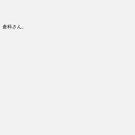
倉科さん。