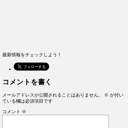
最新情報をチェックしよう！
コメントを書く
メールアドレスが公開されることはありません。
※
が付い
ている欄は必須項目です
コメント
※