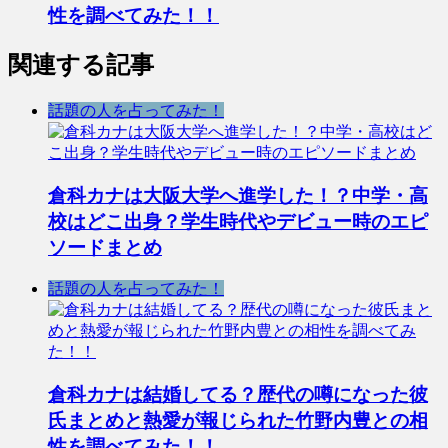
性を調べてみた！！
関連する記事
話題の人を占ってみた！
倉科カナは大阪大学へ進学した！？中学・高
校はどこ出身？学生時代やデビュー時のエピ
ソードまとめ
話題の人を占ってみた！
倉科カナは結婚してる？歴代の噂になった彼
氏まとめと熱愛が報じられた竹野内豊との相
性を調べてみた！！