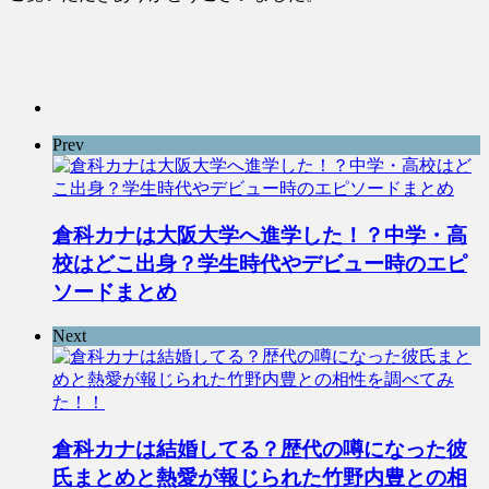
Prev
倉科カナは大阪大学へ進学した！？中学・高
校はどこ出身？学生時代やデビュー時のエピ
ソードまとめ
Next
倉科カナは結婚してる？歴代の噂になった彼
氏まとめと熱愛が報じられた竹野内豊との相