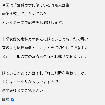
今回は「倉科カナに似ている有名人は誰？
画像比較してまとめてみた！」
というテーマで記事をお届けします。
中堅女優の倉科カナさんに似ているとちまたで噂の
有名人を比較画像と共にまとめて紹介して行きます。
また、一般の方の反応もそれぞれ載せてみました。
似ているかどうかはそれぞれに判断を委ねますが、
中にはソックリな人もいますので
是非最後までご覧下さい！！
目次