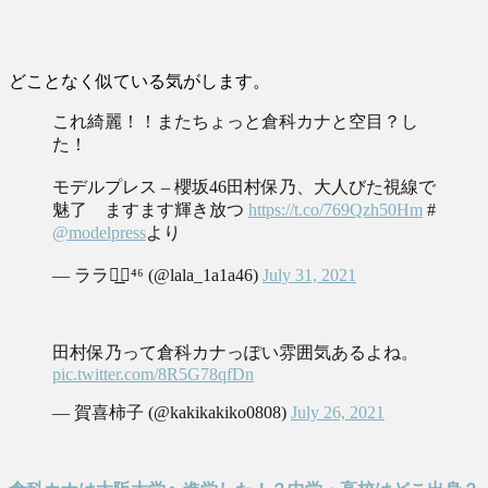
どことなく似ている気がします。
これ綺麗！！またちょっと倉科カナと空目？し
た！
モデルプレス – 櫻坂46田村保乃、大人びた視線で
魅了 ますます輝き放つ
https://t.co/769Qzh50Hm
#
@modelpress
より
— ララ◢͟￨⁴⁶ (@lala_1a1a46)
July 31, 2021
田村保乃って倉科カナっぽい雰囲気あるよね。
pic.twitter.com/8R5G78qfDn
— 賀喜柿子 (@kakikakiko0808)
July 26, 2021