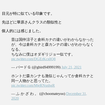
目元が特に似ている印象です。
先ほどに華原さんクラスの類似性と
個人的には感じました。
昔は国仲涼子と倉科カナの違いがわからなかった
が、今は倉科カナと森カンナの違いがわからなく
なる。
ちなみに僕はオダギリジョー似です。
pic.twitter.com/DGErKcs0Q8
— バードＧ (@gbird94999199)
July 21, 2021
ホントだ森カンナも激似じゃんってか倉科カナと
同一人物かと思ってた。
pic.twitter.com/MjeRNsnhgR
— ふ か ざ わ 。 (@choomateyoo)
December 31,
2020