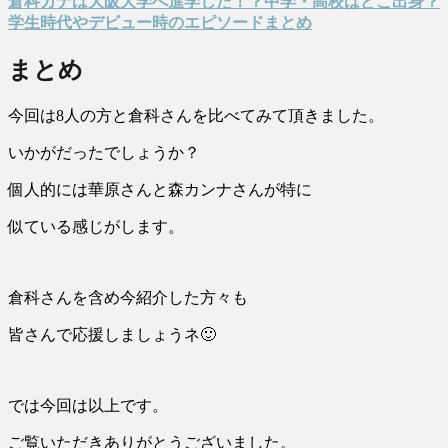
倉科カナは大阪大学へ進学した！？中学・高校はどこ出身？
学生時代やデビュー時のエピソードまとめ
まとめ
今回は8人の方と倉科さんを比べてみて頂きました。
いかがだったでしょうか？
個人的には華原さんと森カンナさんが特に
似ている感じがします。
倉科さんを含め今紹介した方々も
皆さんで応援しましょうネ🙂
では今回は以上です。
ご覧いただきありがとうございました。