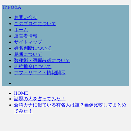
The Q&A
お問い合せ
このブログについて
ホーム
運営者情報
サイトマップ
姓名判断について
易断について
数秘術・宿曜占術について
四柱推命について
アフィリエイト情報開示
HOME
話題の人を占ってみた！
倉科カナに似ている有名人は誰？画像比較してまとめ
てみた！