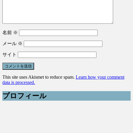
名前
※
メール
※
サイト
This site uses Akismet to reduce spam.
Learn how your comment
data is processed.
プロフィール