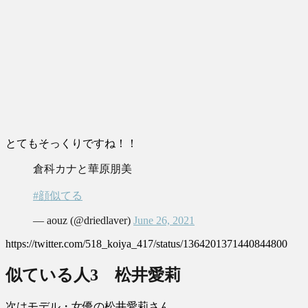
とてもそっくりですね！！
倉科カナと華原朋美
#顔似てる
— aouz (@driedlaver)
June 26, 2021
https://twitter.com/518_koiya_417/status/1364201371440844800
似ている人3 松井愛莉
次はモデル・女優の松井愛莉さん。