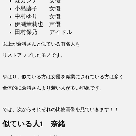
森カンナ 女優
小島藤子 女優
中村ゆり 女優
伊瀬茉莉也 声優
田村保乃 アイドル
以上が倉科さんと似ている有名人を
リストアップしたモノです。
やはり、似ている方は女優を職業にされている方は多く
全体的に倉科さんより若い人が多い印象です。
では、次からそれぞれの比較画像を見ていきます！！
似ている人1 奈緒