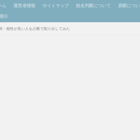
ーム
運営者情報
サイトマップ
姓名判断について
易断につ
開示
勢・相性が良い人を占断で割り出してみた