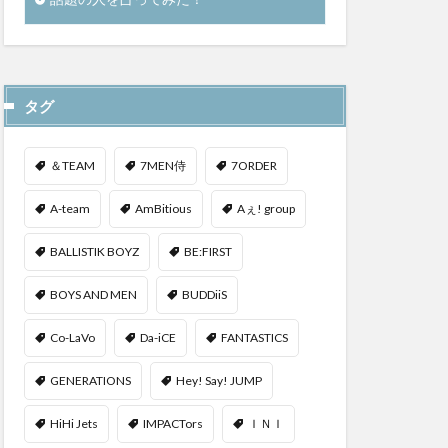
タグ
＆TEAM
7MEN侍
7ORDER
A-team
AmBitious
Aぇ! group
BALLISTIK BOYZ
BE:FIRST
BOYS AND MEN
BUDDiiS
Co-LaVo
Da-iCE
FANTASTICS
GENERATIONS
Hey! Say! JUMP
HiHi Jets
IMPACTors
ＩＮＩ