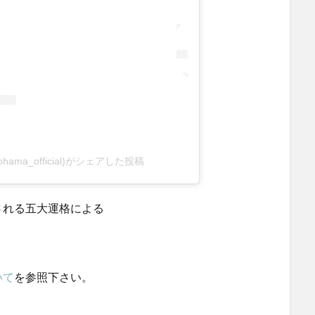
ohama_official)がシェアした投稿
される五大運格による
。
いて
を参照下さい。