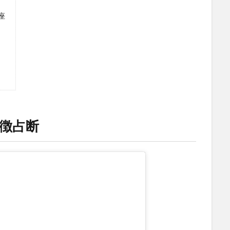
座
徴占断