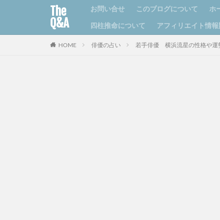
The
お問い合せ
このブログについて
ホ
Q&A
四柱推命について
アフィリエイト情報
HOME
俳優の占い
若手俳優 横浜流星の性格や運