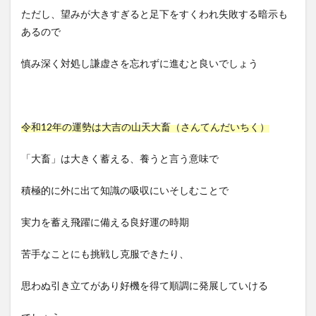
ただし、望みが大きすぎると足下をすくわれ失敗する暗示も
あるので
慎み深く対処し謙虚さを忘れずに進むと良いでしょう
令和12年の運勢は大吉の山天大畜（さんてんだいちく）
「大畜」は大きく蓄える、養うと言う意味で
積極的に外に出て知識の吸収にいそしむことで
実力を蓄え飛躍に備える良好運の時期
苦手なことにも挑戦し克服できたり、
思わぬ引き立てがあり好機を得て順調に発展していける