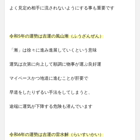
よく見定め相手に流されないようにする事も重要です
令和5年の運勢は吉運の風山漸（ふうざんぜん）
「漸」は徐々に進み進展していくという意味
運気は次第に向上して順調に物事が運ぶ良好運
マイペースかつ地道に進むことが肝要で
早道をしたりずるい手法をしてしまうと、
途端に運気が下降する危険も潜んでいます
令和6年の運勢は吉運の雷水解（らいすいかい）