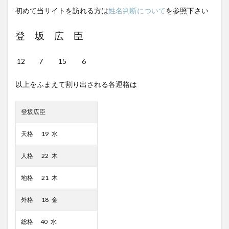
初めて当サイトを訪れる方は
姓名判断について
を参照下さい
登 坂 広 臣
12 7 15 6
以上をふまえて割り出される各運格は
登坂広臣
天格 19 水
人格 22 木
地格 21 木
外格 18 金
総格 40 水