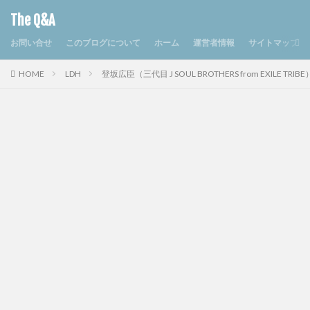
The Q&A
お問い合せ
このブログについて
ホーム
運営者情報
サイトマップ
HOME
LDH
登坂広臣（三代目 J SOUL BROTHERS from EXIL