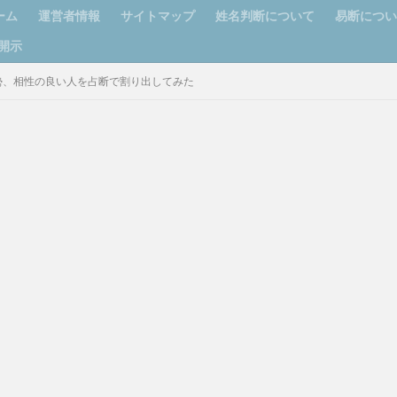
ーム
運営者情報
サイトマップ
姓名判断について
易断につ
開示
勢、相性の良い人を占断で割り出してみた