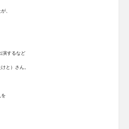
たが、
出演するなど
たけと）さん。
人を