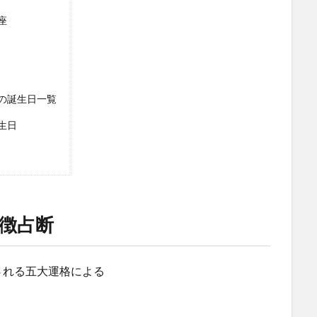
座
の誕生日一覧
生日
徴占断
される五大運格による
。