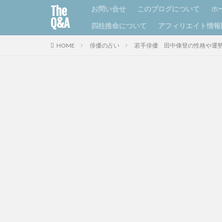
The
お問い合せ
このブログについて
ホ
Q&A
四柱推命について
アフィリエイト情報
HOME
俳優の占い
若手俳優 田中偉登の性格や運