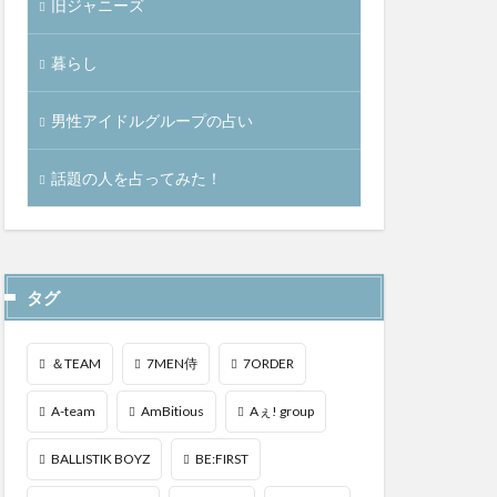
旧ジャニーズ
暮らし
男性アイドルグループの占い
話題の人を占ってみた！
タグ
＆TEAM
7MEN侍
7ORDER
A-team
AmBitious
Aぇ! group
BALLISTIK BOYZ
BE:FIRST