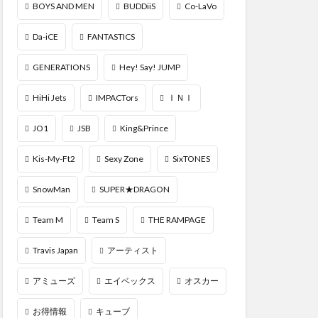
BOYS AND MEN
BUDDiiS
Co-LaVo
Da-iCE
FANTASTICS
GENERATIONS
Hey! Say! JUMP
HiHi Jets
IMPACTors
ＩＮＩ
JO1
JSB
King&Prince
Kis-My-Ft2
Sexy Zone
SixTONES
SnowMan
SUPER★DRAGON
Team M
Team S
THE RAMPAGE
Travis Japan
アーティスト
アミューズ
エイベックス
オスカー
お得情報
キューブ