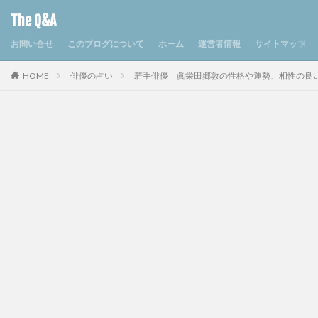
The Q&A
お問い合せ
このブログについて
ホーム
運営者情報
サイトマップ
HOME
俳優の占い
若手俳優 眞栄田郷敦の性格や運勢、相性の良