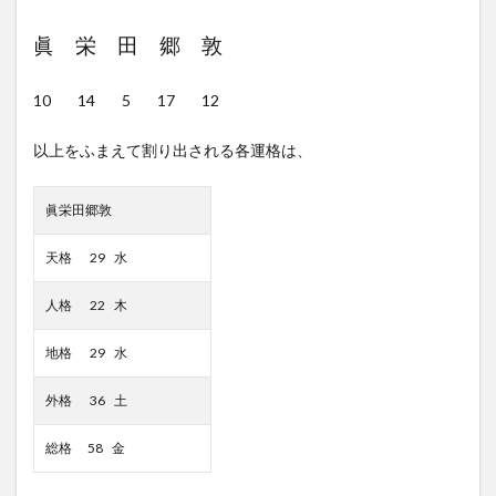
眞 栄 田 郷 敦
10 14 5 17 12
以上をふまえて割り出される各運格は、
眞栄田郷敦
天格 29 水
人格 22 木
地格 29 水
外格 36 土
総格 58 金