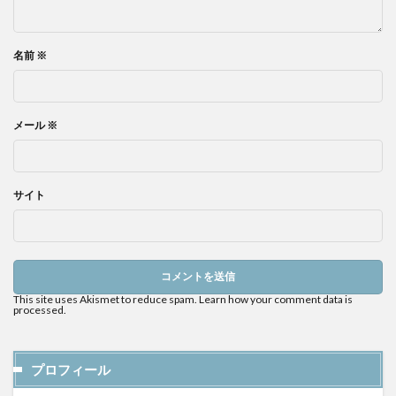
名前
※
メール
※
サイト
This site uses Akismet to reduce spam.
Learn how your comment data is
processed.
プロフィール