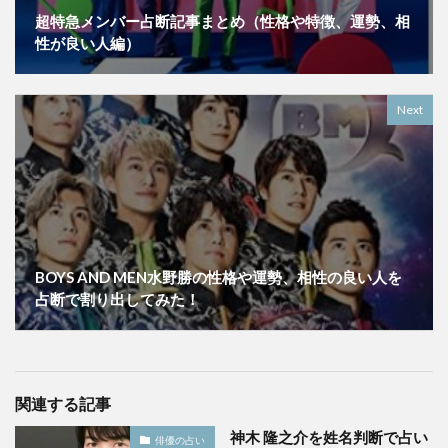
超特急メンバー占断記事まとめ（性格や特徴、運勢、相
性が良い人編）
Next
BOYS AND MEN水野勝の性格や運勢、相性の良い人を
占断で割り出してみた！
関連する記事
神木 隆之介を姓名判断で占い
俳優の占い