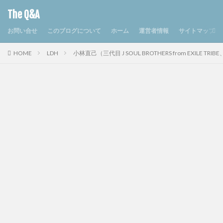
The Q&A
お問い合せ
このブログについて
ホーム
運営者情報
サイトマップ
HOME
LDH
小林直己（三代目 J SOUL BROTHERS from EXIL