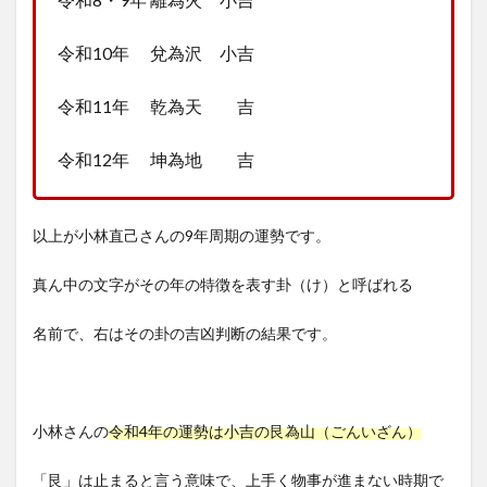
令和10年 兌為沢 小吉
令和11年 乾為天 吉
令和12年 坤為地 吉
以上が小林直己さんの9年周期の運勢です。
真ん中の文字がその年の特徴を表す卦（け）と呼ばれる
名前で、右はその卦の吉凶判断の結果です。
小林さんの
令和4年の運勢は小吉の艮為山（ごんいざん）
「艮」は止まると言う意味で、上手く物事が進まない時期で