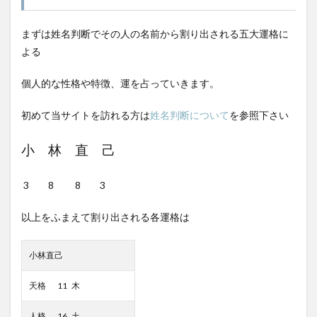
まずは姓名判断でその人の名前から割り出される五大運格に
よる
個人的な性格や特徴、運を占っていきます。
初めて当サイトを訪れる方は
姓名判断について
を参照下さい
小 林 直 己
3 8 8 3
以上をふまえて割り出される各運格は
小林直己
天格 11 木
人格 16 土