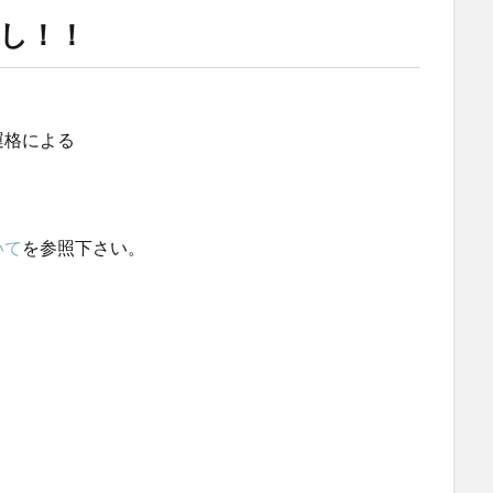
し！！
運格による
。
いて
を参照下さい。