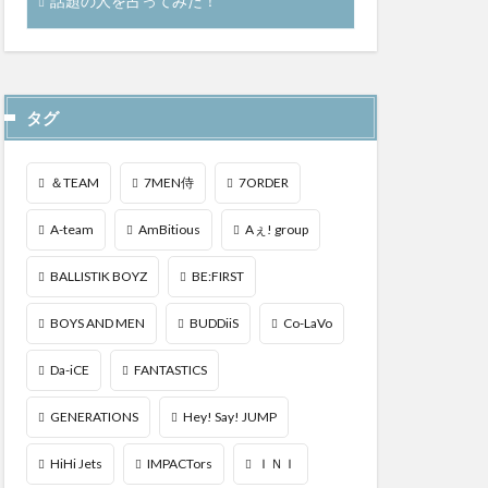
話題の人を占ってみた！
タグ
＆TEAM
7MEN侍
7ORDER
A-team
AmBitious
Aぇ! group
BALLISTIK BOYZ
BE:FIRST
BOYS AND MEN
BUDDiiS
Co-LaVo
Da-iCE
FANTASTICS
GENERATIONS
Hey! Say! JUMP
HiHi Jets
IMPACTors
ＩＮＩ