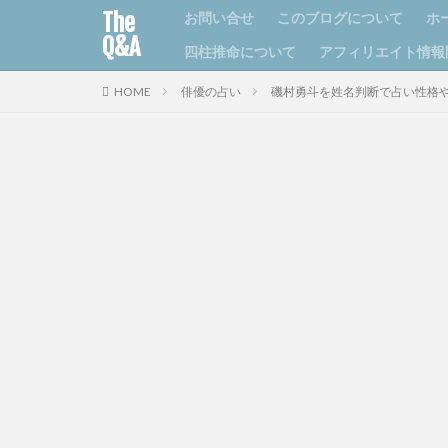
The
お問い合せ
このブログについて
ホ
Q&A
四柱推命について
アフィリエイト情報
HOME
俳優の占い
磯村勇斗を姓名判断で占い性格