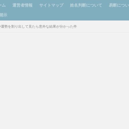
ーム
運営者情報
サイトマップ
姓名判断について
易断につ
開示
や運勢を割り出して見たら意外な結果が分かった件