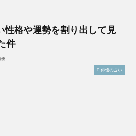
い性格や運勢を割り出して見
た件
俳優
俳優の占い