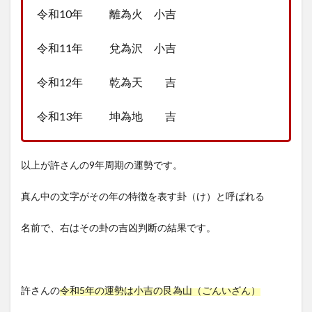
令和10年 離為火 小吉
令和11年 兌為沢 小吉
令和12年 乾為天 吉
令和13年 坤為地 吉
以上が許さんの9年周期の運勢です。
真ん中の文字がその年の特徴を表す卦（け）と呼ばれる
名前で、右はその卦の吉凶判断の結果です。
許さんの
令和5年の運勢は小吉の艮為山（ごんいざん）