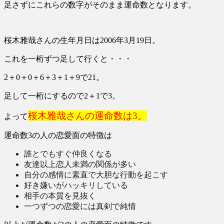
足さずにこれらの数字がそのまま運命数となります。
桜木雅哉さんの生年月日は2006年3月19日。
これを一桁ずつ足して行くと・・・
2＋0＋0＋6＋3＋1＋9で21。
足して一桁にするので2＋1で3。
桜木雅哉さんの運命数は3。
よって
運命数3の人の恋愛面の特徴は
誰とでもすぐ仲良くなる
友達以上恋人未満の関係が多い
自分の感情に素直で大胆な行動を起こす
好き嫌いがハッキリしている
相手の本質を見抜く
一つずつの恋愛には真剣で純情