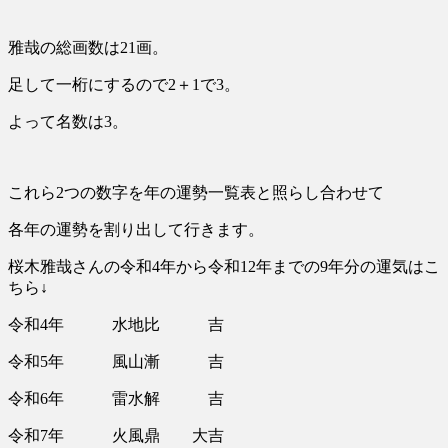
雅哉の総画数は21画。
足して一桁にするので2＋1で3。
よって名数は3。
これら2つの数字を年の運勢一覧表と照らし合わせて
各年の運勢を割り出して行きます。
桜木雅哉さんの令和4年から令和12年までの9年分の運気はこ
ちら↓
令和4年 水地比 吉
令和5年 風山漸 吉
令和6年 雷水解 吉
令和7年 火風鼎 大吉