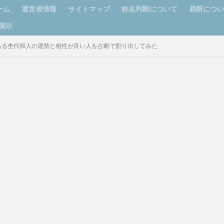
ーム
運営者情報
サイトマップ
姓名判断について
易断につ
開示
ある杢代和人の運勢と相性が良い人を占断で割り出してみた