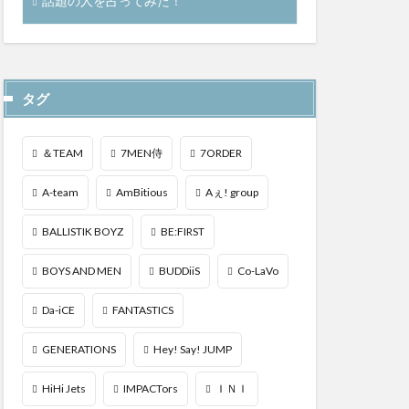
話題の人を占ってみた！
タグ
＆TEAM
7MEN侍
7ORDER
A-team
AmBitious
Aぇ! group
BALLISTIK BOYZ
BE:FIRST
BOYS AND MEN
BUDDiiS
Co-LaVo
Da-iCE
FANTASTICS
GENERATIONS
Hey! Say! JUMP
HiHi Jets
IMPACTors
ＩＮＩ