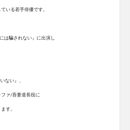
している若手俳優です。
ミには騙されない』に出演し
がいない』、
ファ/吾妻道長役に
ります。