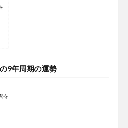
座
の9年周期の運勢
勢を