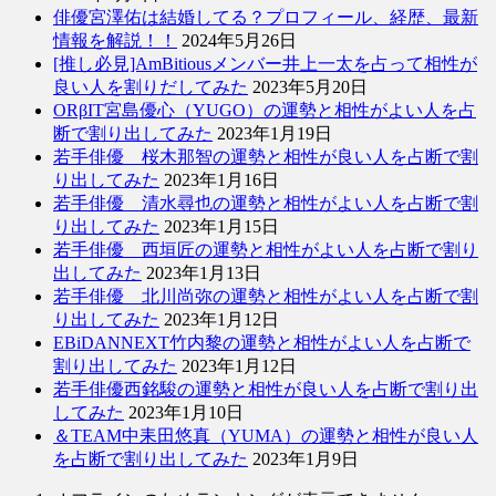
俳優宮澤佑は結婚してる？プロフィール、経歴、最新
情報を解説！！
2024年5月26日
[推し必見]AmBitiousメンバー井上一太を占って相性が
良い人を割りだしてみた
2023年5月20日
ORβIT宮島優心（YUGO）の運勢と相性がよい人を占
断で割り出してみた
2023年1月19日
若手俳優 桜木那智の運勢と相性が良い人を占断で割
り出してみた
2023年1月16日
若手俳優 清水尋也の運勢と相性がよい人を占断で割
り出してみた
2023年1月15日
若手俳優 西垣匠の運勢と相性がよい人を占断で割り
出してみた
2023年1月13日
若手俳優 北川尚弥の運勢と相性がよい人を占断で割
り出してみた
2023年1月12日
EBiDANNEXT竹内黎の運勢と相性がよい人を占断で
割り出してみた
2023年1月12日
若手俳優西銘駿の運勢と相性が良い人を占断で割り出
してみた
2023年1月10日
＆TEAM中耒田悠真（YUMA）の運勢と相性が良い人
を占断で割り出してみた
2023年1月9日